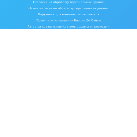
Согласие на обработку персональных данных
Отзыв согласия на обработку персональных данных
Поручение для конечного пользователя
Правила использования Битрикс24 Сайты
Аттестат соответствия системы защиты информации
Сертификат соответствия «1С-Битрикс24»
Сертификат соответствия «1С-Битрикс: Управление сайтом»
Карта сайта
ИУП «1С-Битрикс», Республика Беларусь, г. Минск, пр-т Победителей, д. 110,
пом.110-5, офис. 5-1,
тел. +375 (17) 336-24-04
© 2001-2026 «Битрикс», «1С-Битрикс». Работает на «1С-Битрикс:
Управление сайтом»
16+