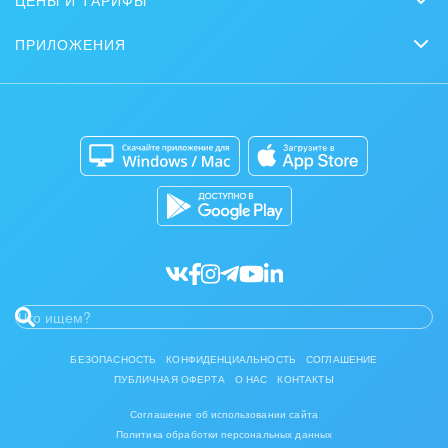
ЦЕНЫ И ТАРИФЫ
Маркетинг
Партнеры
Интернет-магазины
Сколько стоит?
Задать вопрос
Нейросети
ПРИЛОЖЕНИЯ
Стать партнером
Контакт-центр
Коробочная версия
Отзывы
Мобильное приложение
Автоматизация
Битрикс24 для Энтерпрайз
Приложение для Windows и Mac
Совместная работа
Битрикс24 Маркет
Кибербезопасность
Разработчикам приложений
Все статьи
БЕЗОПАСНОСТЬ
КОНФИДЕНЦИАЛЬНОСТЬ
СОГЛАШЕНИЕ
ПУБЛИЧНАЯ ОФЕРТА
О НАС
КОНТАКТЫ
Соглашение об использовании сайта
Политика обработки персональных данных