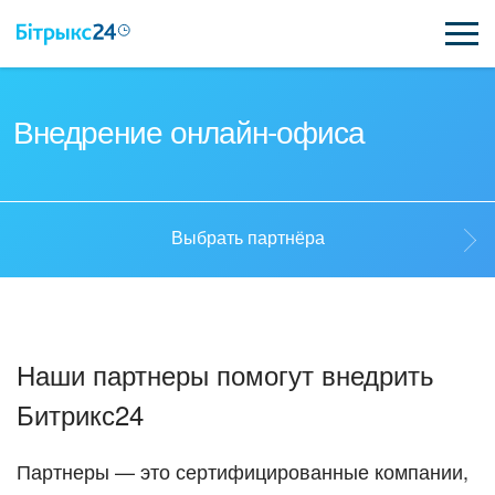
ВОЗМОЖНОСТИ
Внедрение онлайн-офиса
ЦЕНЫ
ИНТЕГРАЦИИ
Выбрать партнёра
ВНЕДРЕНИЕ
Выбрать партнёра
ПОЛЕЗНОЕ
Наши партнеры помогут внедрить
ПОДДЕРЖКА
Стать партнёром
Битрикс24
ПОЛУЧИТЬ БЕСПЛАТНО
Кейсы партнёров
Партнеры — это сертифицированные компании,