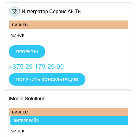
CRM-Интегратор Сервис Ай-Ти
БИЗНЕС
МИНСК
Внедрим Битрикс24: облако или коробку.
Специализируемся на внедрении CRM.
ПРОЕКТЫ
Специализируемся на разворачивании коробочной
версии.
+375 29 179 29 00
Специализируемся на интеграции с IP телефонией
Infinity call-центр.
ПОЛУЧИТЬ КОНСУЛЬТАЦИЮ
iMedia Solutions
БИЗНЕС
ЭНТЕРПРАЙЗ
МИНСК