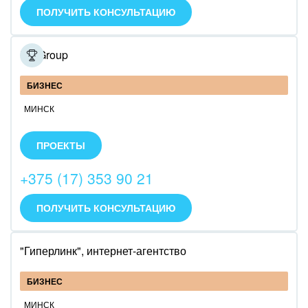
ПОЛУЧИТЬ КОНСУЛЬТАЦИЮ
MITGroup
БИЗНЕС
МИНСК
MITGroup – это группа партнёрских компаний в
Беларуси, России, США и Польше. 14 лет
ПРОЕКТЫ
оказываем услуги от разработки и поддержки
проекта до его продвижения.
+375 (17) 353 90 21
ПОЛУЧИТЬ КОНСУЛЬТАЦИЮ
"Гиперлинк", интернет-агентство
БИЗНЕС
МИНСК