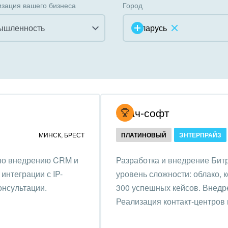
зация вашего бизнеса
Город
ышленность
Беларусь
инично-ресторанный
ес
дарственные организации
Итач-софт
унальные услуги, ЖКХ
МИНСК
,
БРЕСТ
ПЛАТИНОВЫЙ
ЭНТЕРПРАЙЗ
ммерческие, религиозные
 по внедрению CRM и
Разработка и внедрение Битр
низации,
интеграции с IP-
уровень сложности: облако, 
отворительность
онсультации.
300 успешных кейсов. Внедре
ижимость, риэлтерские
Реализация контакт-центров 
ании