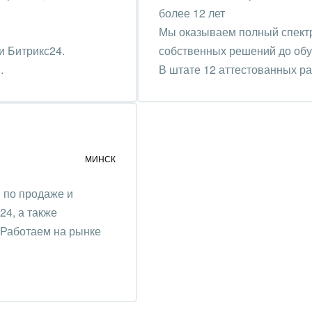
оустройство
более 12 лет
Мы оказываем полный спектр 
та, фитнес, спорт
и Битрикс24.
собственных решений до обу
.
В штате 12 аттестованных р
аркетинг, реклама,
и пищевая
ышленность
авки, семинары,
МИНСК
еренции
и по продаже и
одобывающая отрасль
24, а также
, туризм и отдых
 Работаем на рынке
товление памятников и
риальных комплексов
стиционный бизнес