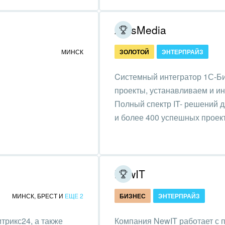
зование, наука
ArtisMedia
ственно-политические
низации
МИНСК
ЗОЛОТОЙ
ЭНТЕРПРАЙЗ
на, безопасность
Cистемный интегратор 1С-Би
ышленность
проекты, устанавливаем и и
Полный спектр IT- решений д
 издательства,
и более 400 успешных проек
вочники
хование
тельство, ремонт и
NewIT
оустройство
МИНСК
,
БРЕСТ
И
ЕЩЕ 2
БИЗНЕС
ЭНТЕРПРАЙЗ
спорт, Авиация,
бизнес
трикс24, а также
Компания NewIT работает с 