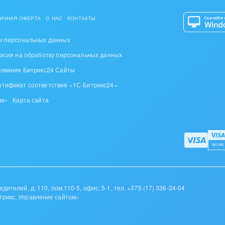
ь
ИЧНАЯ ОФЕРТА
О НАС
КОНТАКТЫ
, газ
и персональных данных
удование, техника
ласия на обработку персональных данных
зования Битрикс24 Сайты
графия
ртификат соответствия «1С-Битрикс24»
альные услуги
ом»
Карта сайта
и и торговля
ь и телекоммуникации
сы, бухгалтерия, банки
я и нефтехимия
дителей, д. 110, пом.110-5, офис. 5-1,
тел. +375 (17) 336-24-04
трикс: Управление сайтом»
троэнергетика