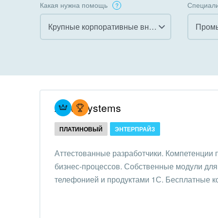
Какая нужна помощь
Специали
Крупные корпоративные внедрения
Пром
Все
Все
Внедрение CRM
Гост
бизн
Внедрение КЭДО
Госу
Atevi Systems
Интеграция с 1С
Комм
ПЛАТИНОВЫЙ
ЭНТЕРПРАЙЗ
Организация задач и
проектов
Неко
Аттестованные разработчики. Компетенции
орга
бизнес-процессов. Собственные модули для 
Внедрение Бизнес-
Благ
телефонией и продуктами 1С. Бесплатные к
процессов
Недв
Системное
комп
администрирование