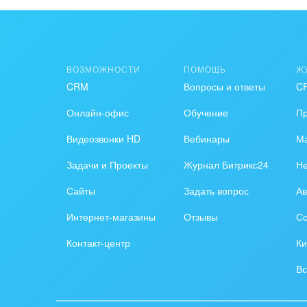
Интер
IT, И
ВОЗМОЖНОСТИ
ПОМОЩЬ
Ж
Конс
CRM
Вопросы и ответы
C
упра
Онлайн-офис
Обучение
П
Культ
Видеозвонки HD
Вебинары
Ма
шоу-
Задачи и Проекты
Журнал Битрикс24
Н
Логи
Сайты
Задать вопрос
Ав
Мебе
Интернет-магазины
Отзывы
Со
Меди
Контакт-центр
Ки
Мета
Вс
Мода,