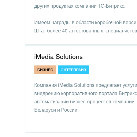
Труд
других продуктах компании 1С-Битрикс.
Красо
Имеем награды в области коробочной верси
Штат более 40 аттестованных специалистов
PR, м
АПК 
пром
iMedia Solutions
Выст
БИЗНЕС
ЭНТЕРПРАЙЗ
конф
Компания iMedia Solutions предлагает услуг
Горн
внедрению корпоративного портала Битрикс
Досуг
автоматизации бизнес-процессов компании.
Беларуси и России.
Изго
мемо
Инве