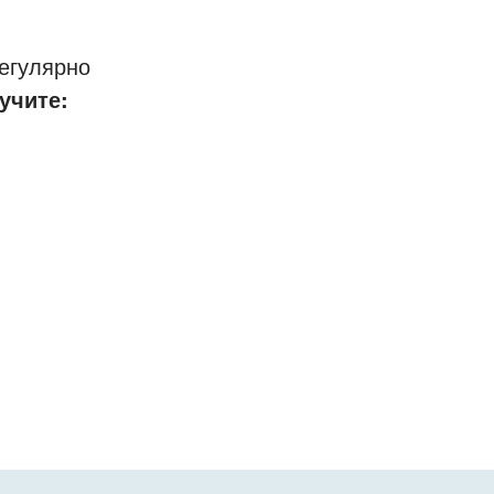
егулярно
учите: