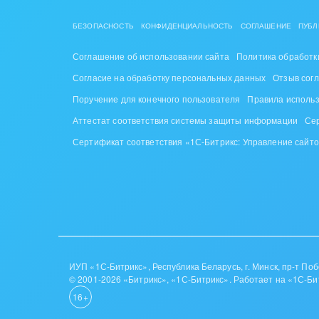
стил
БЕЗОПАСНОСТЬ
КОНФИДЕНЦИАЛЬНОСТЬ
СОГЛАШЕНИЕ
ПУБЛ
Нефть
Соглашение об использовании сайта
Политика обработк
Обор
Согласие на обработку персональных данных
Отзыв сог
Поручение для конечного пользователя
Правила исполь
Поли
Аттестат соответствия системы защиты информации
Се
Риту
Сертификат соответствия «1С-Битрикс: Управление сайт
Рынк
Связ
Финан
Хими
ИУП «1С-Битрикс», Республика Беларусь, г. Минск, пр-т Побе
© 2001-2026 «Битрикс», «1С-Битрикс». Работает на «1С-Би
Элек
16+