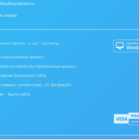
бербезопасность
нтернет
е статьи
алтинговые и
вленческие услуги
урные события, спорт,
ИЧНАЯ ОФЕРТА
О НАС
КОНТАКТЫ
бизнес
и персональных данных
стика
ласия на обработку персональных данных
ль, лес, деревообработка
зования Битрикс24 Сайты
ртификат соответствия «1С-Битрикс24»
цина и фармацевтика
ом»
Карта сайта
ллургия
 одежда, аксессуары,
ь
, газ