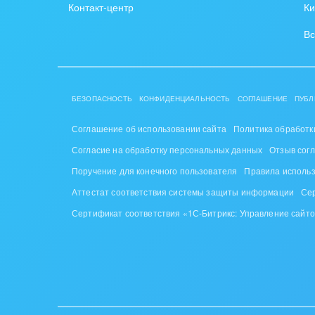
Контакт-центр
Ки
IT, И
Вс
Конс
упра
Культ
БЕЗОПАСНОСТЬ
КОНФИДЕНЦИАЛЬНОСТЬ
СОГЛАШЕНИЕ
ПУБЛ
шоу-
Соглашение об использовании сайта
Политика обработк
Логи
Согласие на обработку персональных данных
Отзыв сог
Мебе
Поручение для конечного пользователя
Правила исполь
Аттестат соответствия системы защиты информации
Се
Меди
Сертификат соответствия «1С-Битрикс: Управление сайт
Мета
Мода,
стил
Нефть