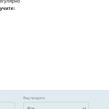
егулярно
учите:
Вид продукта
Все