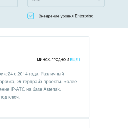
Все
Внедрение уровня Enterprise
Облачный Битрикс24
Коробочная версия
МИНСК
,
ГРОДНО
И
ЕЩЕ 1
икс24 с 2014 года. Различный
коробка, Энтерпрайз-проекты. Более
ние IP-АТС на базе Asterisk.
под ключ.