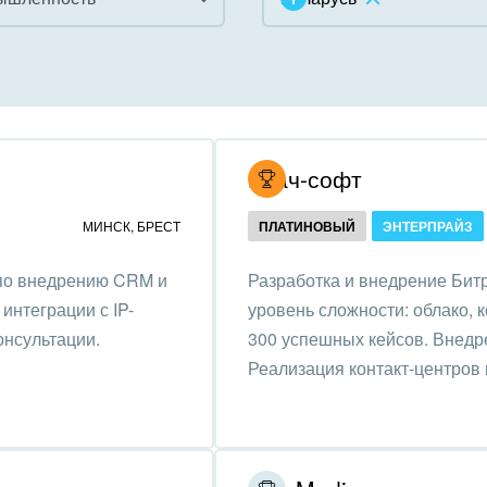
инично-ресторанный
ес
дарственные организации
Итач-софт
унальные услуги, ЖКХ
МИНСК
,
БРЕСТ
ПЛАТИНОВЫЙ
ЭНТЕРПРАЙЗ
ммерческие, религиозные
 по внедрению CRM и
Разработка и внедрение Битр
низации,
интеграции с IP-
уровень сложности: облако, 
отворительность
онсультации.
300 успешных кейсов. Внедре
ижимость, риэлтерские
Реализация контакт-центров 
ании
зование, наука