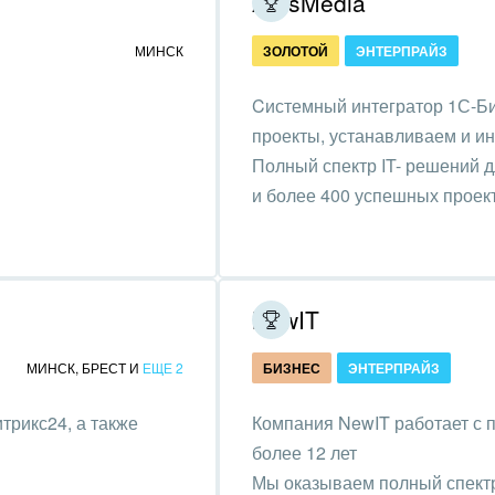
ArtisMedia
ственно-политические
низации
МИНСК
ЗОЛОТОЙ
ЭНТЕРПРАЙЗ
на, безопасность
Cистемный интегратор 1С-Би
ышленность
проекты, устанавливаем и и
Полный спектр IT- решений д
 издательства,
и более 400 успешных проек
вочники
хование
тельство, ремонт и
NewIT
оустройство
МИНСК
,
БРЕСТ
И
ЕЩЕ 2
БИЗНЕС
ЭНТЕРПРАЙЗ
спорт, Авиация,
бизнес
трикс24, а также
Компания NewIT работает с 
оустройство
более 12 лет
Мы оказываем полный спектр 