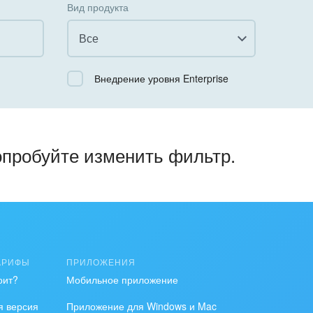
Вид продукта
Все
Все
Внедрение уровня Enterprise
Облачный Битрикс24
Коробочная версия
опробуйте изменить фильтр.
АРИФЫ
ПРИЛОЖЕНИЯ
оит?
Мобильное приложение
я версия
Приложение для Windows и Mac