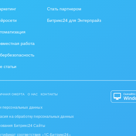
зование, наука
ркетинг
Стать партнером
ственно-политические
ейросети
Битрикс24 для Энтерпрайз
низации
томатизация
на, безопасность
вместная работа
ышленность
бербезопасность
 издательства,
е статьи
вочники
хование
ИЧНАЯ ОФЕРТА
О НАС
КОНТАКТЫ
тельство, ремонт и
оустройство
и персональных данных
ласия на обработку персональных данных
спорт, Авиация,
зования Битрикс24 Сайты
бизнес
ртификат соответствия «1С-Битрикс24»