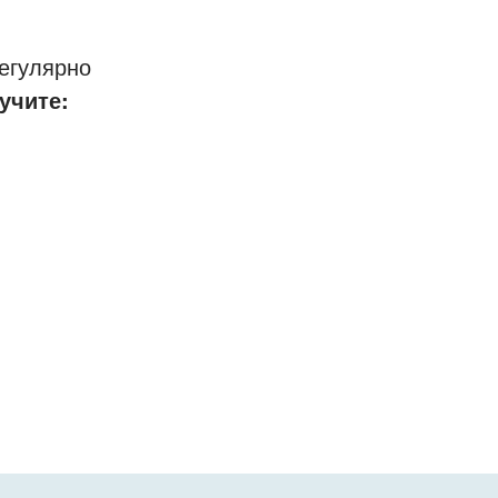
егулярно
учите: