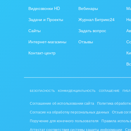
Обра
Видеозвонки HD
Вебинары
Ма
Создание сайтов
Обще
Задачи и Проекты
Журнал Битрикс24
Н
Интернет-магазин и CRM
орга
Сайты
Задать вопрос
Ав
Крупные корпоративные
Охра
Интернет-магазины
Отзывы
Со
внедрения
Пром
Контакт-центр
Ки
Внедрение для медицины
СМИ,
Вс
Внедрение для
спра
гос.организаций
Стра
Внедрение онлайн-
БЕЗОПАСНОСТЬ
КОНФИДЕНЦИАЛЬНОСТЬ
СОГЛАШЕНИЕ
ПУБЛ
продаж
Строи
благ
Соглашение об использовании сайта
Политика обработк
Внедрение онлайн-офиса
Согласие на обработку персональных данных
Отзыв сог
/ Интранета
Тран
Поручение для конечного пользователя
Правила исполь
авто
Аттестат соответствия системы защиты информации
Се