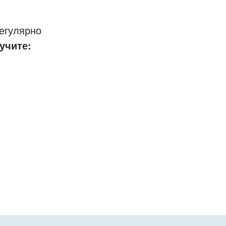
егулярно
учите: