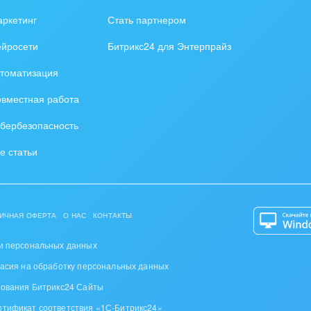
зование, наука
ркетинг
Стать партнером
ственно-политические
ейросети
Битрикс24 для Энтерпрайз
низации
томатизация
на, безопасность
вместная работа
ышленность
бербезопасность
 издательства,
е статьи
вочники
хование
ИЧНАЯ ОФЕРТА
О НАС
КОНТАКТЫ
тельство, ремонт и
оустройство
и персональных данных
ласия на обработку персональных данных
спорт, Авиация,
зования Битрикс24 Сайты
бизнес
ртификат соответствия «1С-Битрикс24»