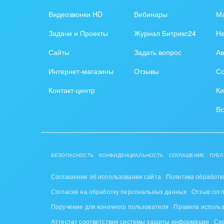
Обра
Видеозвонки HD
Вебинары
Ма
Создание сайтов
Обще
Задачи и Проекты
Журнал Битрикс24
Н
Интернет-магазин и CRM
орга
Сайты
Задать вопрос
Ав
Крупные корпоративные
Охра
Интернет-магазины
Отзывы
Со
внедрения
Пром
Контакт-центр
Ки
Внедрение для медицины
СМИ,
Вс
Внедрение для
спра
гос.организаций
Стра
Внедрение онлайн-
БЕЗОПАСНОСТЬ
КОНФИДЕНЦИАЛЬНОСТЬ
СОГЛАШЕНИЕ
ПУБЛ
продаж
Строи
благ
Соглашение об использовании сайта
Политика обработк
Внедрение онлайн-офиса
Согласие на обработку персональных данных
Отзыв сог
/ Интранета
Тран
Поручение для конечного пользователя
Правила исполь
авто
Аттестат соответствия системы защиты информации
Се