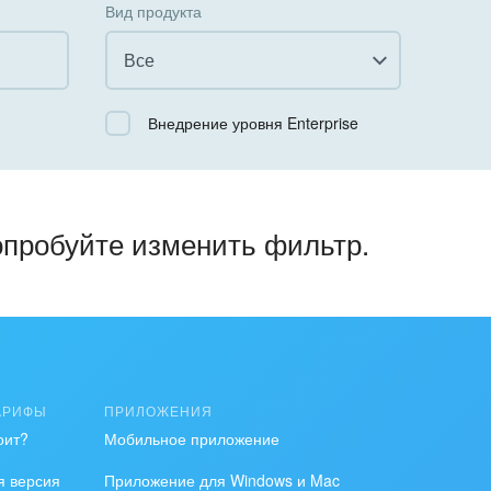
Вид продукта
Все
Все
Внедрение уровня Enterprise
Облачный Битрикс24
Коробочная версия
опробуйте изменить фильтр.
АРИФЫ
ПРИЛОЖЕНИЯ
оит?
Мобильное приложение
я версия
Приложение для Windows и Mac