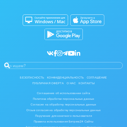
Изготовление памятников и мемориальных
Приложение для Windows и Mac
Совместная работа
комплексов
Битрикс24 Маркет
Кибербезопасность
Инвестиционный бизнес
Разработчикам приложений
Все статьи
Интерьер, дизайн, декор
IT, Интернет
Консалтинговые и управленческие услуги
Культурные события, спорт, шоу-бизнес
БЕЗОПАСНОСТЬ
КОНФИДЕНЦИАЛЬНОСТЬ
СОГЛАШЕНИЕ
ПУБЛИЧНАЯ ОФЕРТА
О НАС
КОНТАКТЫ
Логистика
Соглашение об использовании сайта
Мебель, лес, деревообработка
Политика обработки персональных данных
Согласие на обработку персональных данных
Медицина и фармацевтика
Отзыв согласия на обработку персональных данных
Поручение для конечного пользователя
Правила использования Битрикс24 Сайты
Металлургия