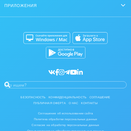
Задать вопрос
Нейросети
ПРИЛОЖЕНИЯ
Стать партнером
Контакт-центр
Коробочная версия
Отзывы
Мобильное приложение
Автоматизация
Битрикс24 для Энтерпрайз
Приложение для Windows и Mac
Совместная работа
Битрикс24 Маркет
Кибербезопасность
Разработчикам приложений
Все статьи
БЕЗОПАСНОСТЬ
КОНФИДЕНЦИАЛЬНОСТЬ
СОГЛАШЕНИЕ
ПУБЛИЧНАЯ ОФЕРТА
О НАС
КОНТАКТЫ
Соглашение об использовании сайта
Политика обработки персональных данных
Согласие на обработку персональных данных
Отзыв согласия на обработку персональных данных