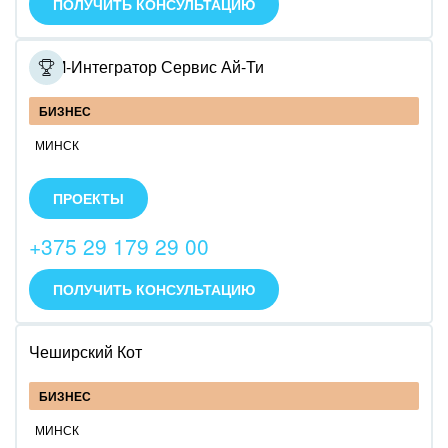
ПОЛУЧИТЬ КОНСУЛЬТАЦИЮ
CRM-Интегратор Сервис Ай-Ти
БИЗНЕС
МИНСК
Внедрим Битрикс24: облако или коробку.
Специализируемся на внедрении CRM.
ПРОЕКТЫ
Специализируемся на разворачивании коробочной
версии.
+375 29 179 29 00
Специализируемся на интеграции с IP телефонией
Infinity call-центр.
ПОЛУЧИТЬ КОНСУЛЬТАЦИЮ
Чеширский Кот
БИЗНЕС
МИНСК