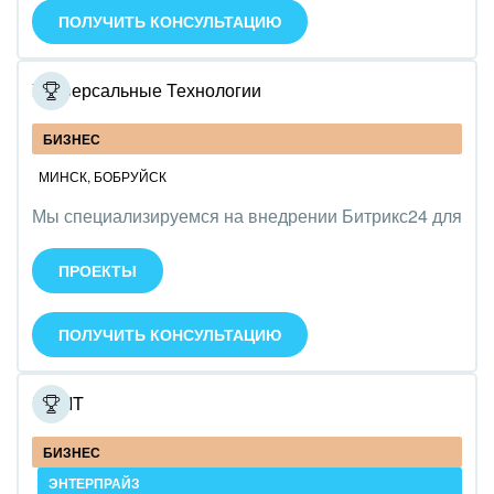
ПОЛУЧИТЬ КОНСУЛЬТАЦИЮ
Ювелирное дело
Юриспруденция
Универсальные Технологии
БИЗНЕС
МИНСК
,
БОБРУЙСК
Мы специализируемся на внедрении Битрикс24 для
управления бизнесом и автоматизации процессов.
Оказываем услуги по настройке, интеграции и
ПРОЕКТЫ
обучению сотрудников. Команда - 12 человек.
ПОЛУЧИТЬ КОНСУЛЬТАЦИЮ
NewIT
БИЗНЕС
ЭНТЕРПРАЙЗ