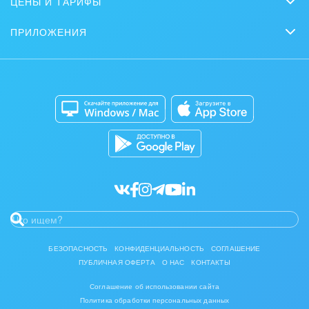
ЦЕНЫ И ТАРИФЫ
Маркетинг
Партнеры
Интернет-магазины
Сколько стоит?
Задать вопрос
Нейросети
ПРИЛОЖЕНИЯ
Стать партнером
Контакт-центр
Коробочная версия
Отзывы
Мобильное приложение
Автоматизация
Битрикс24 для Энтерпрайз
Приложение для Windows и Mac
Совместная работа
Битрикс24 Маркет
Кибербезопасность
Разработчикам приложений
Все статьи
БЕЗОПАСНОСТЬ
КОНФИДЕНЦИАЛЬНОСТЬ
СОГЛАШЕНИЕ
ПУБЛИЧНАЯ ОФЕРТА
О НАС
КОНТАКТЫ
Соглашение об использовании сайта
Политика обработки персональных данных