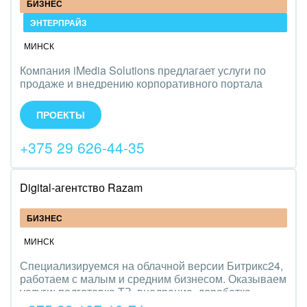
БИЗНЕС
Мода, одежда, аксессуары, стиль
ЭНТЕРПРАЙЗ
МИНСК
Нефть, газ
Компания iMedia Solutions предлагает услуги по
Оборудование, техника
продаже и внедрению корпоративного портала
Битрикс24, а также автоматизации бизнес-
процессов компании. Работаем на рынке Беларуси
Полиграфия
ПРОЕКТЫ
и России.
Ритуальные услуги
+375 29 626-44-35
Рынки и торговля
Digital-агентство Razam
Связь и телекоммуникации
БИЗНЕС
Финансы, бухгалтерия, банки
МИНСК
Химия и нефтехимия
Специализируемся на облачной версии Битрикс24,
работаем с малым и средним бизнесом. Оказываем
услуги: подготовка ТЗ, внедрение, доработка,
Электроэнергетика
техническая поддержка, интеграция. Команда до 15