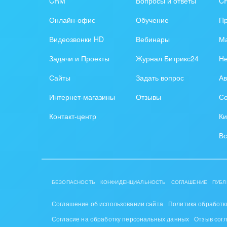
CRM
Вопросы и ответы
C
Труд
Онлайн-офис
Обучение
П
Красо
Видеозвонки HD
Вебинары
Ма
PR, м
Задачи и Проекты
Журнал Битрикс24
Н
АПК 
Сайты
Задать вопрос
Ав
пром
Интернет-магазины
Отзывы
Со
Выст
Контакт-центр
Ки
конф
Вс
Горн
Досуг
БЕЗОПАСНОСТЬ
КОНФИДЕНЦИАЛЬНОСТЬ
СОГЛАШЕНИЕ
ПУБЛ
Изго
мемо
Соглашение об использовании сайта
Политика обработк
Согласие на обработку персональных данных
Отзыв сог
Инве