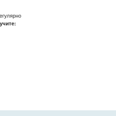
егулярно
учите: