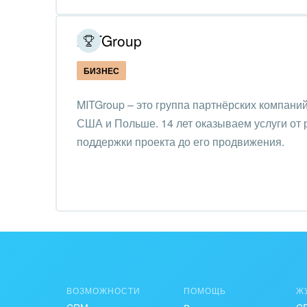
Обра
Создание сайтов
MITGroup
Обще
Интернет-магазин и CRM
орга
БИЗНЕС
Крупные корпоративные
Охра
внедрения
MITGroup – это группа партнёрских компаний
Пром
США и Польше. 14 лет оказываем услуги от 
Внедрение для медицины
поддержки проекта до его продвижения.
СМИ,
Внедрение для
спра
гос.организаций
Стра
Внедрение онлайн-
продаж
Строи
благ
Внедрение онлайн-офиса
/ Интранета
Тран
авто
ВОЗМОЖНОСТИ
ПОМОЩЬ
Ж