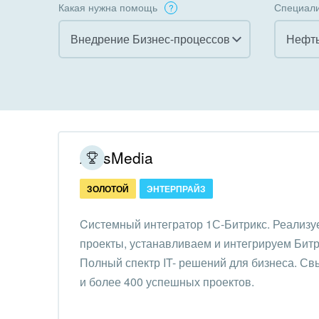
Какая нужна помощь
Специали
Внедрение Бизнес-процессов
Нефть
Все
Все
Внедрение CRM
Гост
бизн
Внедрение КЭДО
Госу
ArtisMedia
Интеграция с 1С
Комм
ЗОЛОТОЙ
ЭНТЕРПРАЙЗ
Организация задач и
проектов
Неко
Cистемный интегратор 1С-Битрикс. Реализу
орга
проекты, устанавливаем и интегрируем Битр
Внедрение Бизнес-
Благ
Полный спектр IT- решений для бизнеса. Св
процессов
Недв
и более 400 успешных проектов.
Системное
комп
администрирование