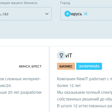
зация вашего бизнеса
Город
, газ
Беларусь
инично-ресторанный
ес
дарственные организации
NewIT
унальные услуги, ЖКХ
МИНСК
,
БРЕСТ
БИЗНЕС
ЭНТЕРПРАЙЗ
ммерческие, религиозные
ем сложные интернет-
Компания NewIT работает с 
низации,
икс24.
более 12 лет
отворительность
ыше 20 лет разработки
Мы оказываем полный спектр 
ижимость, риэлтерские
собственных решений до обу
ании
В штате 12 аттестованных р