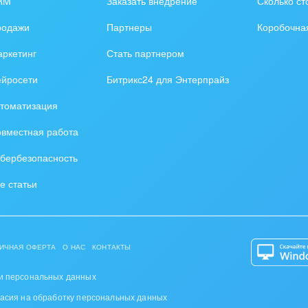
RM
Заказать внедрение
Сколько ст
оустройство
родажи
Партнеры
Коробочна
та, фитнес, спорт
ркетинг
Стать партнером
аркетинг, реклама,
ейросети
Битрикс24 для Энтерпрайз
и пищевая
томатизация
ышленность
вместная работа
авки, семинары,
бербезопасность
еренции
е статьи
одобывающая отрасль
, туризм и отдых
ИЧНАЯ ОФЕРТА
О НАС
КОНТАКТЫ
товление памятников и
риальных комплексов
и персональных данных
ласия на обработку персональных данных
стиционный бизнес