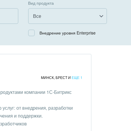
Вид продукта
Все
Все
Внедрение уровня Enterprise
Облачный Битрикс24
Коробочная версия
МИНСК
,
БРЕСТ
И
ЕЩЕ 1
продуктами компании 1С-Битрикс
услуг: от внедрения, разработки
чения и поддержки.
азработчиков