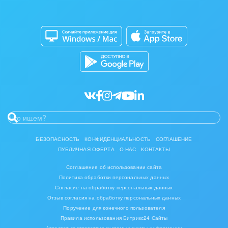
Изготовление памятников и мемориальных
Приложение для Windows и Mac
Совместная работа
комплексов
Битрикс24 Маркет
Кибербезопасность
Инвестиционный бизнес
Разработчикам приложений
Все статьи
Интерьер, дизайн, декор
IT, Интернет
Консалтинговые и управленческие услуги
Культурные события, спорт, шоу-бизнес
БЕЗОПАСНОСТЬ
КОНФИДЕНЦИАЛЬНОСТЬ
СОГЛАШЕНИЕ
ПУБЛИЧНАЯ ОФЕРТА
О НАС
КОНТАКТЫ
Логистика
Соглашение об использовании сайта
Мебель, лес, деревообработка
Политика обработки персональных данных
Согласие на обработку персональных данных
Медицина и фармацевтика
Отзыв согласия на обработку персональных данных
Поручение для конечного пользователя
Правила использования Битрикс24 Сайты
Металлургия