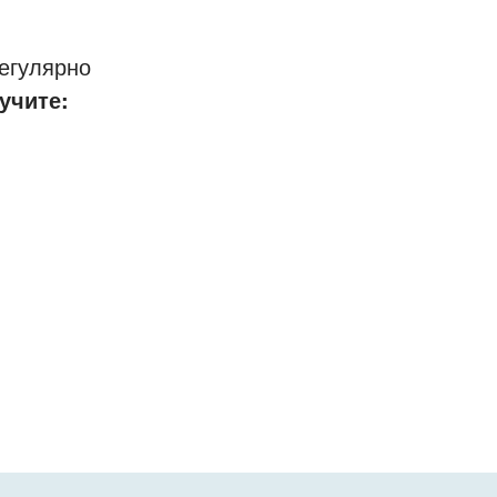
егулярно
учите: