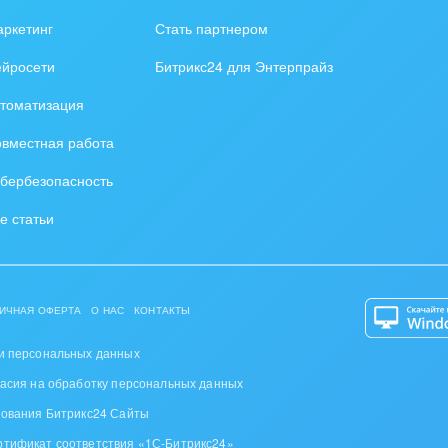
зование, наука
ркетинг
Стать партнером
ственно-политические
ейросети
Битрикс24 для Энтерпрайз
низации
томатизация
на, безопасность
вместная работа
ышленность
бербезопасность
 издательства,
е статьи
вочники
хование
ИЧНАЯ ОФЕРТА
О НАС
КОНТАКТЫ
тельство, ремонт и
оустройство
и персональных данных
ласия на обработку персональных данных
спорт, Авиация,
зования Битрикс24 Сайты
бизнес
ртификат соответствия «1С-Битрикс24»