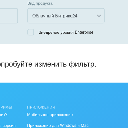
Вид продукта
Облачный Битрикс24
Все
Внедрение уровня Enterprise
Облачный Битрикс24
Коробочная версия
опробуйте изменить фильтр.
АРИФЫ
ПРИЛОЖЕНИЯ
оит?
Мобильное приложение
я версия
Приложение для Windows и Mac