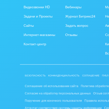
Обра
Видеозвонки HD
Вебинары
Ма
Создание сайтов
Обще
Задачи и Проекты
Журнал Битрикс24
Н
Интернет-магазин и CRM
орга
Сайты
Задать вопрос
Ав
Крупные корпоративные
Охра
Интернет-магазины
Отзывы
Со
внедрения
Пром
Контакт-центр
Ки
Внедрение для медицины
СМИ,
Вс
Внедрение для
спра
гос.организаций
Стра
Внедрение онлайн-
БЕЗОПАСНОСТЬ
КОНФИДЕНЦИАЛЬНОСТЬ
СОГЛАШЕНИЕ
ПУБЛ
продаж
Строи
благ
Соглашение об использовании сайта
Политика обработк
Внедрение онлайн-офиса
Согласие на обработку персональных данных
Отзыв сог
/ Интранета
Тран
Поручение для конечного пользователя
Правила исполь
авто
Аттестат соответствия системы защиты информации
Се