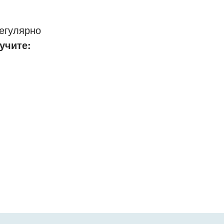
егулярно
учите: