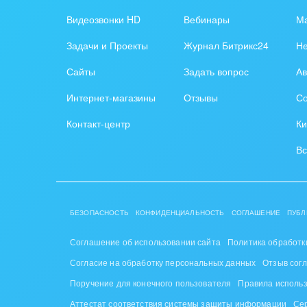
Обра
Видеозвонки HD
Вебинары
Ма
Создание сайтов
Обще
Задачи и Проекты
Журнал Битрикс24
Н
Интернет-магазин и CRM
орга
Сайты
Задать вопрос
Ав
Крупные корпоративные
Охра
Интернет-магазины
Отзывы
Со
внедрения
Пром
Контакт-центр
Ки
Внедрение для медицины
СМИ,
Вс
Внедрение для
спра
гос.организаций
Стра
Внедрение онлайн-
БЕЗОПАСНОСТЬ
КОНФИДЕНЦИАЛЬНОСТЬ
СОГЛАШЕНИЕ
ПУБЛ
продаж
Строи
благ
Соглашение об использовании сайта
Политика обработк
Внедрение онлайн-офиса
Согласие на обработку персональных данных
Отзыв сог
/ Интранета
Тран
Поручение для конечного пользователя
Правила исполь
авто
Аттестат соответствия системы защиты информации
Се