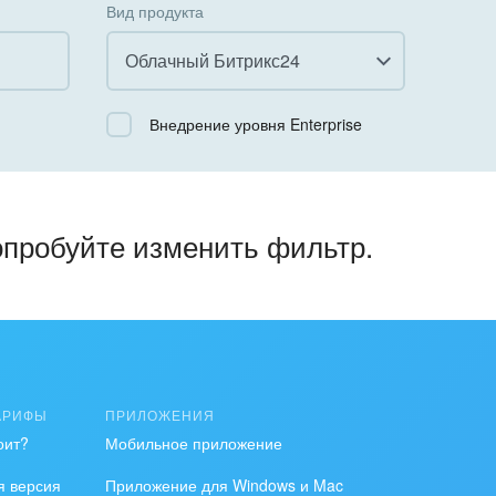
Вид продукта
Облачный Битрикс24
Все
Внедрение уровня Enterprise
Облачный Битрикс24
Коробочная версия
опробуйте изменить фильтр.
АРИФЫ
ПРИЛОЖЕНИЯ
оит?
Мобильное приложение
я версия
Приложение для Windows и Mac