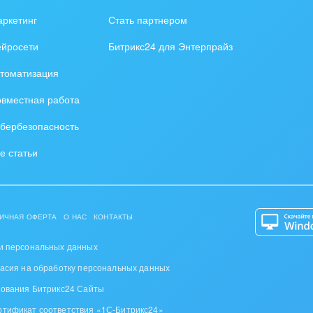
зование, наука
ркетинг
Стать партнером
ственно-политические
ейросети
Битрикс24 для Энтерпрайз
низации
томатизация
на, безопасность
вместная работа
ышленность
бербезопасность
 издательства,
е статьи
вочники
хование
ИЧНАЯ ОФЕРТА
О НАС
КОНТАКТЫ
тельство, ремонт и
оустройство
и персональных данных
ласия на обработку персональных данных
спорт, Авиация,
зования Битрикс24 Сайты
бизнес
ртификат соответствия «1С-Битрикс24»