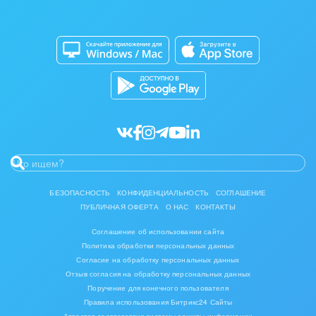
Изготовление памятников и мемориальных
Приложение для Windows и Mac
Совместная работа
комплексов
Битрикс24 Маркет
Кибербезопасность
Инвестиционный бизнес
Разработчикам приложений
Все статьи
Интерьер, дизайн, декор
IT, Интернет
Консалтинговые и управленческие услуги
Культурные события, спорт, шоу-бизнес
БЕЗОПАСНОСТЬ
КОНФИДЕНЦИАЛЬНОСТЬ
СОГЛАШЕНИЕ
ПУБЛИЧНАЯ ОФЕРТА
О НАС
КОНТАКТЫ
Логистика
Соглашение об использовании сайта
Мебель, лес, деревообработка
Политика обработки персональных данных
Согласие на обработку персональных данных
Медицина и фармацевтика
Отзыв согласия на обработку персональных данных
Поручение для конечного пользователя
Правила использования Битрикс24 Сайты
Металлургия