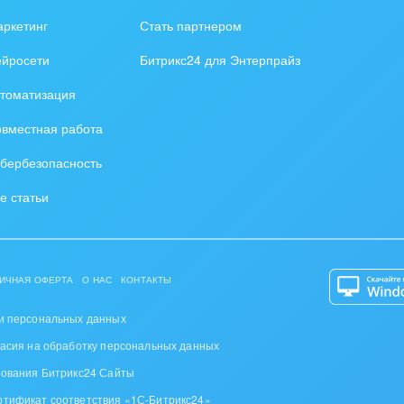
зование, наука
ркетинг
Стать партнером
ственно-политические
ейросети
Битрикс24 для Энтерпрайз
низации
томатизация
на, безопасность
вместная работа
ышленность
бербезопасность
 издательства,
е статьи
вочники
хование
ИЧНАЯ ОФЕРТА
О НАС
КОНТАКТЫ
тельство, ремонт и
оустройство
и персональных данных
ласия на обработку персональных данных
спорт, Авиация,
зования Битрикс24 Сайты
бизнес
ртификат соответствия «1С-Битрикс24»