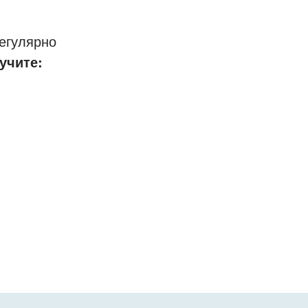
егулярно
учите: