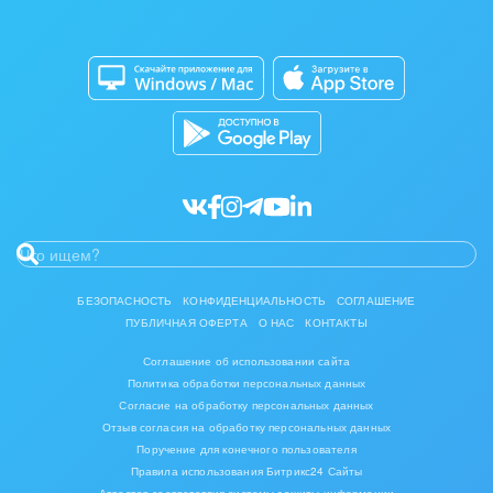
Изготовление памятников и мемориальных
Приложение для Windows и Mac
Совместная работа
комплексов
Битрикс24 Маркет
Кибербезопасность
Инвестиционный бизнес
Разработчикам приложений
Все статьи
Интерьер, дизайн, декор
IT, Интернет
Консалтинговые и управленческие услуги
Культурные события, спорт, шоу-бизнес
БЕЗОПАСНОСТЬ
КОНФИДЕНЦИАЛЬНОСТЬ
СОГЛАШЕНИЕ
ПУБЛИЧНАЯ ОФЕРТА
О НАС
КОНТАКТЫ
Логистика
Соглашение об использовании сайта
Мебель, лес, деревообработка
Политика обработки персональных данных
Согласие на обработку персональных данных
Медицина и фармацевтика
Отзыв согласия на обработку персональных данных
Поручение для конечного пользователя
Правила использования Битрикс24 Сайты
Металлургия