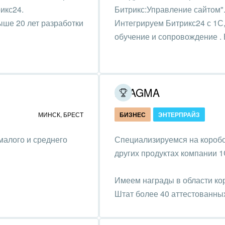
оустройство
икс24.
Битрикс:Управление сайтом"
ыше 20 лет разработки
Интегрируем Битрикс24 с 1С
та, фитнес, спорт
обучение и сопровождение . 
аркетинг, реклама,
и пищевая
ышленность
PRAGMA
авки, семинары,
МИНСК
,
БРЕСТ
БИЗНЕС
ЭНТЕРПРАЙЗ
еренции
малого и среднего
Специализируемся на коробо
одобывающая отрасль
других продуктах компании 1
, туризм и отдых
Имеем награды в области ко
товление памятников и
Штат более 40 аттестованны
риальных комплексов
4.
стиционный бизнес