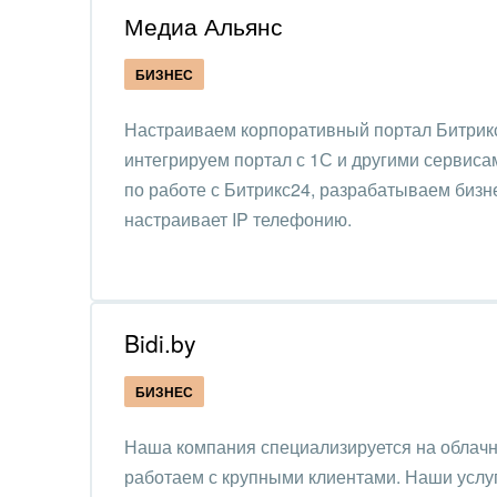
Медиа Альянс
Интер
БИЗНЕС
IT, И
Настраиваем корпоративный портал Битрик
Конс
интегрируем портал с 1С и другими сервиса
упра
по работе с Битрикс24, разрабатываем бизн
Культ
настраивает IP телефонию.
шоу-
Логи
Мебе
Bidi.by
Меди
БИЗНЕС
Мета
Наша компания специализируется на облачн
работаем с крупными клиентами. Наши услуг
Мода,