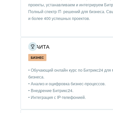
Труд
проекты, устанавливаем и интегрируем Битр
Полный спектр IT- решений для бизнеса. Св
Красо
и более 400 успешных проектов.
PR, м
АПК 
пром
ИЛАИТА
Выст
БИЗНЕС
конф
• Обучающий онлайн курс по Битрикс24 для 
Горн
бизнеса.
Досуг
• Анализ и оцифровка бизнес-процессов.
• Внедрение Битрикс24.
Изго
• Интеграция с IP-телефонией.
мемо
• Техническая поддержка порталов Битрикс2
Инве