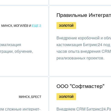
зование, наука
Правильные Интегра
ственно-политические
низации
МИНСК
,
МОГИЛЁВ
И
ЕЩЕ 2
ЗОЛОТОЙ
на, безопасность
Внедрение коробочной и обл
ышленность
томатизация
кастомизация Битрикс24 под 
грации, обучение,
часов опыта внедрения CRM 
 издательства,
реализованных проектов.
вочники
хование
тельство, ремонт и
ООО "Софтмастер"
оустройство
МИНСК
,
БРЕСТ
ЗОЛОТОЙ
спорт, Авиация,
бизнес
ем сложные интернет-
Внедряем CRM Битрикс24.Ра