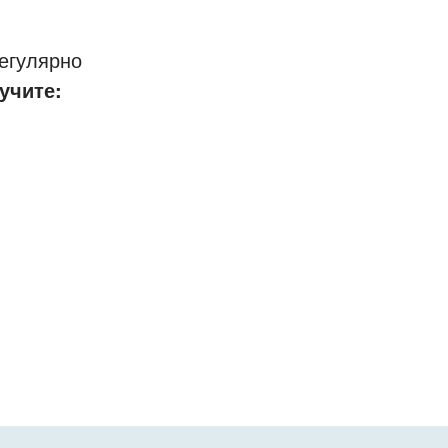
егулярно
учите: