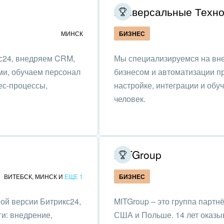
Универсальные Техно
ьер, дизайн, декор
МИНСК
БИЗНЕС
нтернет
с24, внедряем CRM,
Мы специализируемся на вн
алтинговые и
ми, обучаем персонал
бизнесом и автоматизации п
вленческие услуги
ес-процессы,
настройке, интеграции и обу
урные события, спорт,
человек.
бизнес
стика
ль, лес, деревообработка
MITGroup
цина и фармацевтика
ВИТЕБСК
,
МИНСК
И
ЕЩЕ 1
БИЗНЕС
ллургия
ой версии Битрикс24,
MITGroup – это группа партн
и: внедрение,
США и Польше. 14 лет оказыв
 одежда, аксессуары,