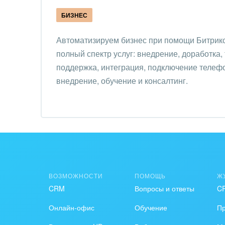
Ювел
БИЗНЕС
Юрис
Автоматизируем бизнес при помощи Битрик
полный спектр услуг: внедрение, доработка,
поддержка, интеграция, подключение телефо
внедрение, обучение и консалтинг.
ВОЗМОЖНОСТИ
ПОМОЩЬ
Ж
CRM
Вопросы и ответы
C
Онлайн-офис
Обучение
П