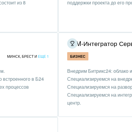
состоит из 8
поддержки проекта до его п
ь
, газ
удование, техника
графия
CRM-Интегратор Серв
альные услуги
МИНСК
,
БРЕСТ
И
ЕЩЕ 1
БИЗНЕС
и и торговля
м.
Внедрим Битрикс24: облако и
о встроенного в Б24
Специализируемся на внедр
ь и телекоммуникации
ех процессов
Специализируемся на развор
сы, бухгалтерия, банки
Специализируемся на интеграц
центр.
я и нефтехимия
троэнергетика