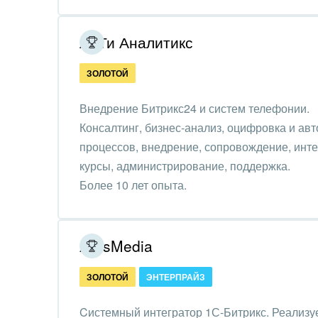
Обра
Создание сайтов
АйТи Аналитикс
Обще
Интернет-магазин и CRM
орга
ЗОЛОТОЙ
Крупные корпоративные
Охра
внедрения
Внедрение Битрикс24 и систем телефонии.
Пром
Консалтинг, бизнес-анализ, оцифровка и ав
Внедрение для медицины
процессов, внедрение, сопровождение, инте
СМИ,
Внедрение для
курсы, администрирование, поддержка.
спра
гос.организаций
Более 10 лет опыта.
Стра
Внедрение онлайн-
продаж
Строи
ArtisMedia
благ
Внедрение онлайн-офиса
ЗОЛОТОЙ
ЭНТЕРПРАЙЗ
/ Интранета
Тран
авто
Cистемный интегратор 1С-Битрикс. Реализу