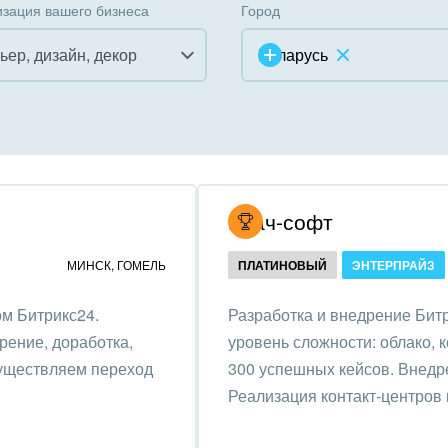
зация вашего бизнеса
Город
ьер, дизайн, декор
Беларусь
инично-ресторанный
ес
дарственные организации
Итач-софт
унальные услуги, ЖКХ
МИНСК
,
ГОМЕЛЬ
ПЛАТИНОВЫЙ
ЭНТЕРПРАЙЗ
ммерческие, религиозные
м Битрикс24.
Разработка и внедрение Битр
низации,
рение, доработка,
уровень сложности: облако, 
отворительность
существляем переход
300 успешных кейсов. Внедре
ижимость, риэлтерские
Реализация контакт-центров 
ании