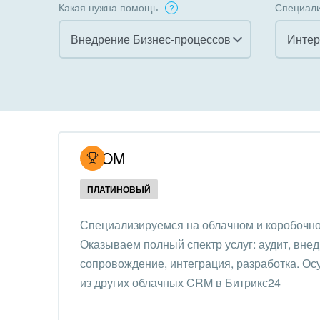
Какая нужна помощь
Специали
Внедрение Бизнес-процессов
Интер
Все
Все
Внедрение CRM
Гост
бизн
Внедрение КЭДО
Госу
UCOM
Интеграция с 1С
Комм
ПЛАТИНОВЫЙ
Организация задач и
проектов
Неко
Специализируемся на облачном и коробочно
орга
Оказываем полный спектр услуг: аудит, внед
Внедрение Бизнес-
Благ
сопровождение, интеграция, разработка. О
процессов
Недв
из других облачных CRM в Битрикс24
Системное
комп
администрирование