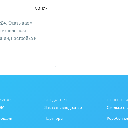
ирное дело
МИНСК
пруденция
с24. Оказываем
 техническая
нии, настройка и
УРНАЛ
ВНЕДРЕНИЕ
ЦЕНЫ И Т
RM
Заказать внедрение
Сколько ст
родажи
Партнеры
Коробочна