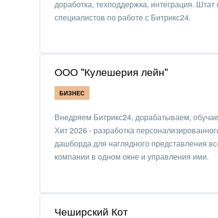
доработка, техподдержка, интеграция. Штат 
стил
специалистов по работе с Битрикс24.
Нефть
Обор
Поли
ООО "Кулешерия лейн"
Риту
БИЗНЕС
Рынк
Внедряем Битрикс24, дорабатываем, обучае
Хит 2026 - разработка персонализированног
Связ
дашборда для наглядного представления вс
Финан
компании в одном окне и управления ими.
Хими
Элек
Чеширский Кот