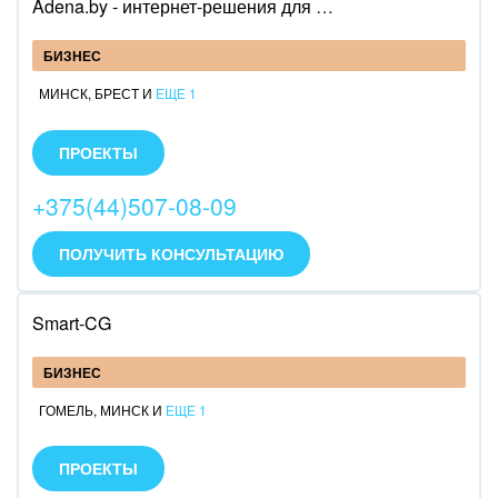
Adena.by - интернет-решения для развития бизнеса
БИЗНЕС
МИНСК
,
БРЕСТ
И
ЕЩЕ 1
Adena.by - интернет-решения для развития
бизнеса.
ПРОЕКТЫ
Специализируемся на:
+375(44)507-08-09
Внедрении CRM Bitrix24
Разработке сайтов и интернет-магазинов на
системе 1с-Bitrix
ПОЛУЧИТЬ КОНСУЛЬТАЦИЮ
Разработке чат-ботов
Продвижению и поддержке
Smart-CG
БИЗНЕС
ГОМЕЛЬ
,
МИНСК
И
ЕЩЕ 1
Настроим и внедрим Битрикс24 в облачной и
коробочной редакциях, Битрикс Управление
ПРОЕКТЫ
Сайтом,