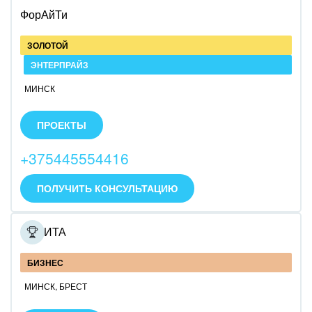
ФорАйТи
Юриспруденция
ЗОЛОТОЙ
ЭНТЕРПРАЙЗ
МИНСК
Работаем с 2008 года.
Автоматизируем бизнес-процессы клиентов.
ПРОЕКТЫ
+375445554416
ПОЛУЧИТЬ КОНСУЛЬТАЦИЮ
ИЛАИТА
БИЗНЕС
МИНСК
,
БРЕСТ
• Обучающий онлайн курс по Битрикс24 для малого