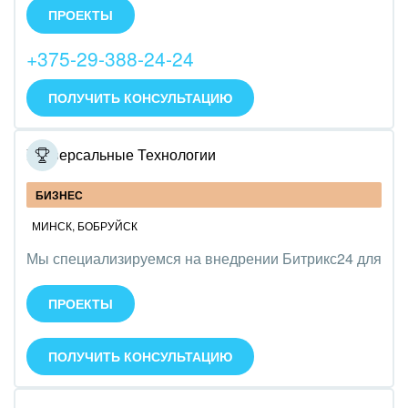
и среднего бизнеса.
ПРОЕКТЫ
• Анализ и оцифровка бизнес-процессов.
• Внедрение Битрикс24.
+375-29-388-24-24
• Интеграция с IP-телефонией.
• Техническая поддержка порталов Битрикс24.
ПОЛУЧИТЬ КОНСУЛЬТАЦИЮ
Универсальные Технологии
БИЗНЕС
МИНСК
,
БОБРУЙСК
Мы специализируемся на внедрении Битрикс24 для
управления бизнесом и автоматизации процессов.
Оказываем услуги по настройке, интеграции и
ПРОЕКТЫ
обучению сотрудников. Команда - 12 человек.
ПОЛУЧИТЬ КОНСУЛЬТАЦИЮ