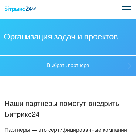
ВОЗМОЖНОСТИ
Организация задач и проектов
ЦЕНЫ
ИНТЕГРАЦИИ
Выбрать партнёра
ВНЕДРЕНИЕ
Выбрать партнёра
ПОЛЕЗНОЕ
Наши партнеры помогут внедрить
ПОДДЕРЖКА
Стать партнёром
Битрикс24
ПОЛУЧИТЬ БЕСПЛАТНО
Кейсы партнёров
Партнеры — это сертифицированные компании,