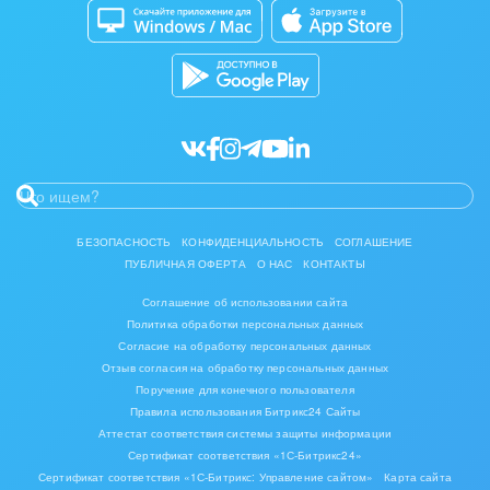
Кибербезопасность
Разработчикам приложений
Нефть, газ
Все статьи
Оборудование, техника
Полиграфия
Ритуальные услуги
Рынки и торговля
БЕЗОПАСНОСТЬ
КОНФИДЕНЦИАЛЬНОСТЬ
СОГЛАШЕНИЕ
ПУБЛИЧНАЯ ОФЕРТА
О НАС
КОНТАКТЫ
Связь и телекоммуникации
Соглашение об использовании сайта
Политика обработки персональных данных
Финансы, бухгалтерия, банки
Согласие на обработку персональных данных
Отзыв согласия на обработку персональных данных
Химия и нефтехимия
Поручение для конечного пользователя
Правила использования Битрикс24 Сайты
Электроэнергетика
Аттестат соответствия системы защиты информации
Сертификат соответствия «1С-Битрикс24»
Ювелирное дело
Сертификат соответствия «1С-Битрикс: Управление сайтом»
Карта сайта