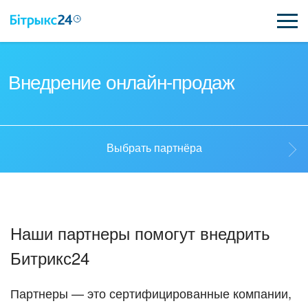
ВОЗМОЖНОСТИ
Внедрение онлайн-продаж
ЦЕНЫ
ИНТЕГРАЦИИ
Выбрать партнёра
ВНЕДРЕНИЕ
Выбрать партнёра
ПОЛЕЗНОЕ
Наши партнеры помогут внедрить
ПОДДЕРЖКА
Стать партнёром
Битрикс24
ПОЛУЧИТЬ БЕСПЛАТНО
Кейсы партнёров
Партнеры — это сертифицированные компании,