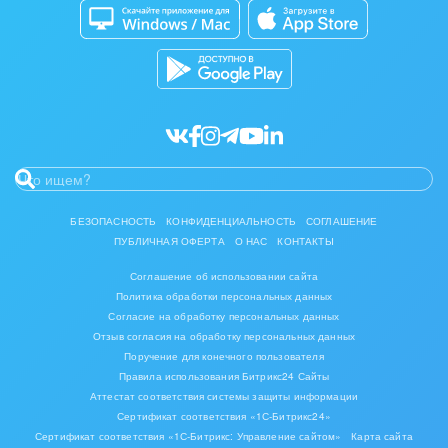
Кибербезопасность
Разработчикам приложений
Нефть, газ
Все статьи
Оборудование, техника
Полиграфия
Ритуальные услуги
Рынки и торговля
БЕЗОПАСНОСТЬ
КОНФИДЕНЦИАЛЬНОСТЬ
СОГЛАШЕНИЕ
ПУБЛИЧНАЯ ОФЕРТА
О НАС
КОНТАКТЫ
Связь и телекоммуникации
Соглашение об использовании сайта
Политика обработки персональных данных
Финансы, бухгалтерия, банки
Согласие на обработку персональных данных
Отзыв согласия на обработку персональных данных
Химия и нефтехимия
Поручение для конечного пользователя
Правила использования Битрикс24 Сайты
Электроэнергетика
Аттестат соответствия системы защиты информации
Сертификат соответствия «1С-Битрикс24»
Ювелирное дело
Сертификат соответствия «1С-Битрикс: Управление сайтом»
Карта сайта