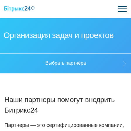
ВОЗМОЖНОСТИ
Организация задач и проектов
ЦЕНЫ
ИНТЕГРАЦИИ
Выбрать партнёра
ВНЕДРЕНИЕ
Выбрать партнёра
ПОЛЕЗНОЕ
Наши партнеры помогут внедрить
ПОДДЕРЖКА
Стать партнёром
Битрикс24
ПОЛУЧИТЬ БЕСПЛАТНО
Кейсы партнёров
Партнеры — это сертифицированные компании,