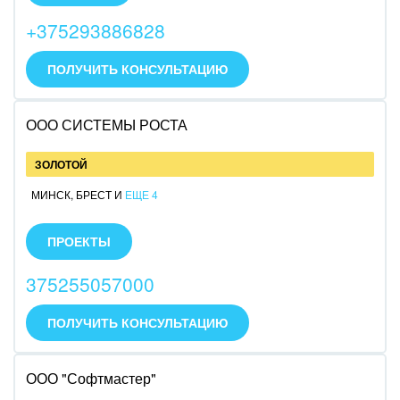
пр.
+375293886828
Услуги:
-консультации;
-настройка;
ПОЛУЧИТЬ КОНСУЛЬТАЦИЮ
-внедрение;
-обучение;
-поддержка.
ООО СИСТЕМЫ РОСТА
ЗОЛОТОЙ
МИНСК
,
БРЕСТ
И
ЕЩЕ 4
Специализируюсь на облачном Битрикс24.
Разрабатываю и внедряю автоматизированные
ПРОЕКТЫ
системы управления бизнесом. Компетенции
подтверждены сертификатами
375255057000
ПОЛУЧИТЬ КОНСУЛЬТАЦИЮ
ООО "Софтмастер"