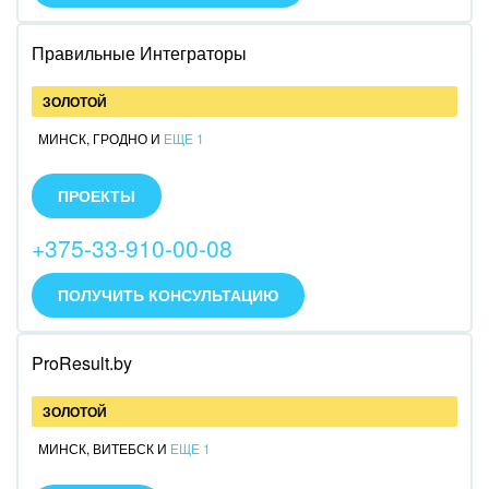
Юриспруденция
Правильные Интеграторы
ЗОЛОТОЙ
МИНСК
,
ГРОДНО
И
ЕЩЕ 1
Внедрение коробочной и облачной версии
Битрикс24. Доработка и кастомизация Битрикс24
ПРОЕКТЫ
под различные бизнес-задачи. 20 000+ часов опыта
внедрения CRM Битрикс24. Более 140 успешно
+375-33-910-00-08
реализованных проектов.
ПОЛУЧИТЬ КОНСУЛЬТАЦИЮ
ProResult.by
ЗОЛОТОЙ
МИНСК
,
ВИТЕБСК
И
ЕЩЕ 1
Автоматизация компаний на платформе Битрикс24,