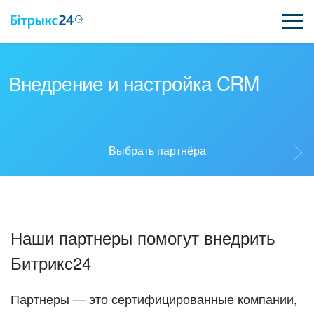
ВОЗМОЖНОСТИ
Внедрение и настройка CRM
ЦЕНЫ
ИНТЕГРАЦИИ
Выбрать партнёра
ВНЕДРЕНИЕ
Выбрать партнёра
ПОЛЕЗНОЕ
Наши партнеры помогут внедрить
ПОДДЕРЖКА
Стать партнёром
Битрикс24
ПОЛУЧИТЬ БЕСПЛАТНО
Кейсы партнёров
Партнеры — это сертифицированные компании,