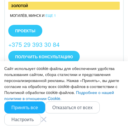
ЗОЛОТОЙ
МОГИЛЁВ
,
МИНСК
И
ЕЩЕ 1
Внедряем CRM Битрикс24.Разрабатываем сайты
на "1С-Битрикс:Управление сайтом".
ПРОЕКТЫ
Интегрируем Битрикс24 с 1С, телефонией и сайтом.
Проводим обучение и сопровождение . В штате
+375 29 393 30 84
компании 25 чел.
ПОЛУЧИТЬ КОНСУЛЬТАЦИЮ
Сайт использует cookie-файлы для обеспечения удобства
ИЛАИТА
пользования сайтом, сбора статистики и представления
персонализированной рекламы. Нажав «Принять», вы даете
согласие на обработку всех cookie-файлов в соответствии с
БИЗНЕС
Политикой обработки cookie-файлов.
Подробнее о нашей
МИНСК
,
БРЕСТ
политике в отношении Cookie.
• Обучающий онлайн курс по Битрикс24 для малого
Принять все
Отказаться от всех
и среднего бизнеса.
ПРОЕКТЫ
• Анализ и оцифровка бизнес-процессов.
Настроить
• Внедрение Битрикс24.
+375-29-388-24-24
• Интеграция с IP-телефонией.