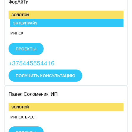
ФорАйТи
ЗОЛОТОЙ
ЭНТЕРПРАЙЗ
МИНСК
Работаем с 2008 года.
Автоматизируем бизнес-процессы клиентов.
ПРОЕКТЫ
+375445554416
ПОЛУЧИТЬ КОНСУЛЬТАЦИЮ
Павел Соломеник, ИП
ЗОЛОТОЙ
МИНСК
,
БРЕСТ
Интегратор для автоматизации процессов и
обучения персонала или интегратор-управленец на