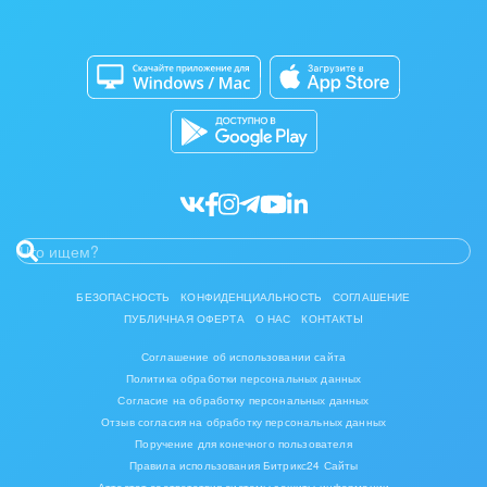
Изготовление памятников и мемориальных
Приложение для Windows и Mac
Совместная работа
комплексов
Битрикс24 Маркет
Кибербезопасность
Инвестиционный бизнес
Разработчикам приложений
Все статьи
Интерьер, дизайн, декор
IT, Интернет
Консалтинговые и управленческие услуги
Культурные события, спорт, шоу-бизнес
БЕЗОПАСНОСТЬ
КОНФИДЕНЦИАЛЬНОСТЬ
СОГЛАШЕНИЕ
ПУБЛИЧНАЯ ОФЕРТА
О НАС
КОНТАКТЫ
Логистика
Соглашение об использовании сайта
Мебель, лес, деревообработка
Политика обработки персональных данных
Согласие на обработку персональных данных
Медицина и фармацевтика
Отзыв согласия на обработку персональных данных
Поручение для конечного пользователя
Правила использования Битрикс24 Сайты
Металлургия