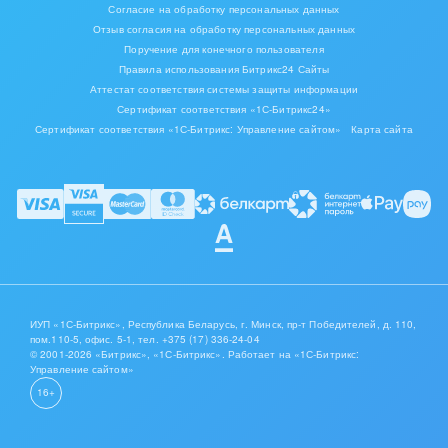
Согласие на обработку персональных данных
Мода, одежда, аксессуары, стиль
Отзыв согласия на обработку персональных данных
Поручение для конечного пользователя
Правила использования Битрикс24 Сайты
Нефть, газ
Аттестат соответствия системы защиты информации
Сертификат соответствия «1С-Битрикс24»
Оборудование, техника
Сертификат соответствия «1С-Битрикс: Управление сайтом»
Карта сайта
Полиграфия
Ритуальные услуги
Рынки и торговля
Связь и телекоммуникации
ИУП «1С-Битрикс», Республика Беларусь, г. Минск, пр-т Победителей, д. 110,
Финансы, бухгалтерия, банки
пом.110-5, офис. 5-1,
тел. +375 (17) 336-24-04
© 2001-2026 «Битрикс», «1С-Битрикс». Работает на «1С-Битрикс:
Управление сайтом»
Химия и нефтехимия
16+
Электроэнергетика