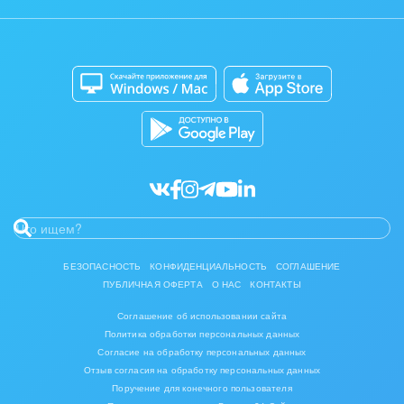
Отзывы
Мобильное приложение
Автоматизация
Битрикс24 для Энтерпрайз
Приложение для Windows и Mac
Совместная работа
Битрикс24 Маркет
Кибербезопасность
Разработчикам приложений
Все статьи
БЕЗОПАСНОСТЬ
КОНФИДЕНЦИАЛЬНОСТЬ
СОГЛАШЕНИЕ
ПУБЛИЧНАЯ ОФЕРТА
О НАС
КОНТАКТЫ
Соглашение об использовании сайта
Политика обработки персональных данных
Согласие на обработку персональных данных
Отзыв согласия на обработку персональных данных
Поручение для конечного пользователя