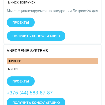
МИНСК
,
БОБРУЙСК
Мы специализируемся на внедрении Битрикс24 для
управления бизнесом и автоматизации процессов.
Оказываем услуги по настройке, интеграции и
ПРОЕКТЫ
обучению сотрудников. Команда - 12 человек.
ПОЛУЧИТЬ КОНСУЛЬТАЦИЮ
VNEDRENIE SYSTEMS
БИЗНЕС
МИНСК
Специализируемся на комплексной автоматизации
бизнеса с полным обучением сотрудников и
ПРОЕКТЫ
разработкой бизнес-процессов. Оказываем услуги
по настройке внедрению, обучению. Свой штат до
+375 (44) 583-87-87
10 специалистов.
ПОЛУЧИТЬ КОНСУЛЬТАЦИЮ