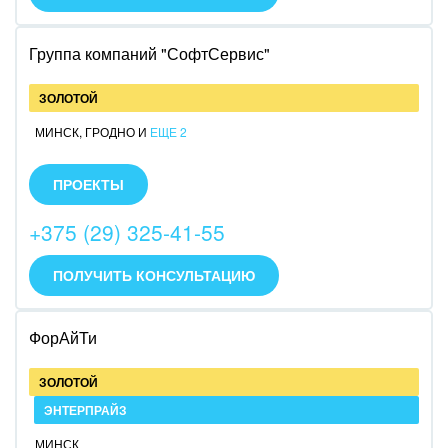
Ювелирное дело
Группа компаний "СофтСервис"
Юриспруденция
ЗОЛОТОЙ
МИНСК
,
ГРОДНО
И
ЕЩЕ 2
СофтСервис - это полный спектр услуг по
Битрикс24 (от продажи до доработки)! Более 25 лет
ПРОЕКТЫ
в бизнес-сегменте страны. Официальный партнер
Фирмы 1С, Лаборатории Касперского, резидент
+375 (29) 325-41-55
ПВТ.
ПОЛУЧИТЬ КОНСУЛЬТАЦИЮ
ФорАйТи
ЗОЛОТОЙ
ЭНТЕРПРАЙЗ
МИНСК