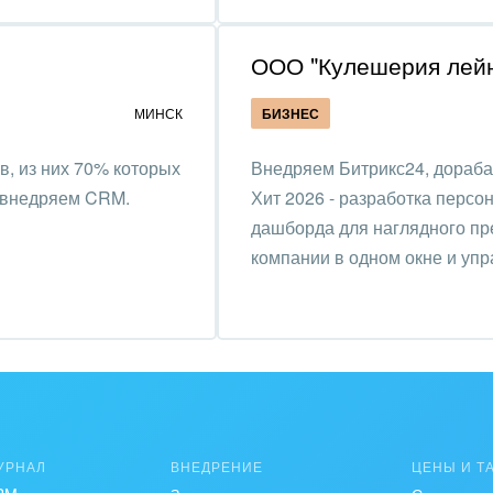
зование, наука
ООО "Кулешерия лей
ственно-политические
низации
МИНСК
БИЗНЕС
на, безопасность
в, из них 70% которых
Внедряем Битрикс24, дораба
ышленность
и внедряем CRM.
Хит 2026 - разработка персо
дашборда для наглядного пр
 издательства,
компании в одном окне и упр
вочники
хование
тельство, ремонт и
оустройство
спорт, Авиация,
бизнес
УРНАЛ
ВНЕДРЕНИЕ
ЦЕНЫ И Т