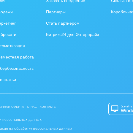
RM
Заказать внедрение
Сколько ст
оустройство
родажи
Партнеры
Коробочна
та, фитнес, спорт
ркетинг
Стать партнером
аркетинг, реклама,
ейросети
Битрикс24 для Энтерпрайз
и пищевая
томатизация
ышленность
вместная работа
авки, семинары,
бербезопасность
еренции
е статьи
одобывающая отрасль
, туризм и отдых
ИЧНАЯ ОФЕРТА
О НАС
КОНТАКТЫ
товление памятников и
риальных комплексов
и персональных данных
ласия на обработку персональных данных
стиционный бизнес