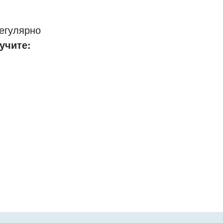
егулярно
учите: