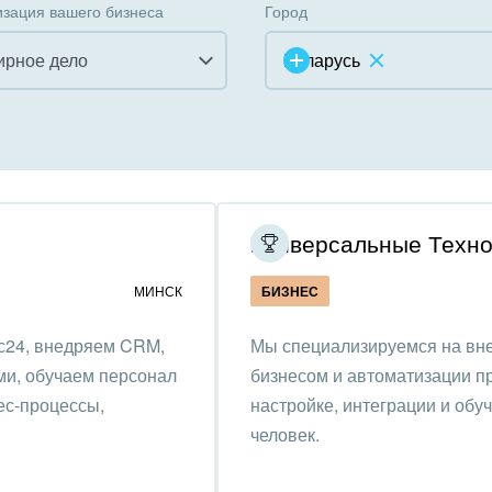
зация вашего бизнеса
Город
рное дело
Беларусь
инично-ресторанный
ес
дарственные организации
Универсальные Техно
унальные услуги, ЖКХ
МИНСК
БИЗНЕС
ммерческие, религиозные
с24, внедряем CRM,
Мы специализируемся на вн
низации,
ми, обучаем персонал
бизнесом и автоматизации п
отворительность
ес-процессы,
настройке, интеграции и обу
ижимость, риэлтерские
человек.
ании