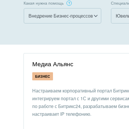
Какая нужна помощь
Специали
Внедрение Бизнес-процессов
Ювели
Все
Все
Внедрение CRM
Гост
бизн
Внедрение КЭДО
Госу
Медиа Альянс
Интеграция с 1С
Комм
БИЗНЕС
Организация задач и
проектов
Неко
Настраиваем корпоративный портал Битрик
орга
интегрируем портал с 1С и другими сервиса
Внедрение Бизнес-
Благ
по работе с Битрикс24, разрабатываем бизн
процессов
Недв
настраивает IP телефонию.
Системное
комп
администрирование