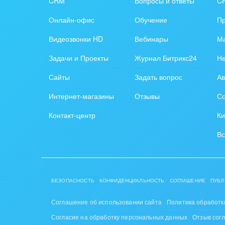
CRM
Вопросы и ответы
C
Труд
Онлайн-офис
Обучение
П
Красо
Видеозвонки HD
Вебинары
Ма
PR, м
Задачи и Проекты
Журнал Битрикс24
Н
АПК 
Сайты
Задать вопрос
Ав
пром
Интернет-магазины
Отзывы
Со
Выст
Контакт-центр
Ки
конф
Вс
Горн
Досуг
БЕЗОПАСНОСТЬ
КОНФИДЕНЦИАЛЬНОСТЬ
СОГЛАШЕНИЕ
ПУБЛ
Изго
мемо
Соглашение об использовании сайта
Политика обработк
Согласие на обработку персональных данных
Отзыв сог
Инве