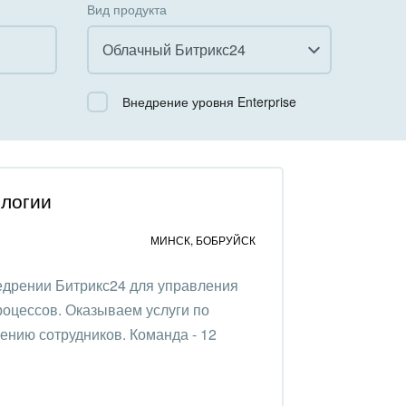
Вид продукта
Облачный Битрикс24
Все
Внедрение уровня Enterprise
Облачный Битрикс24
Коробочная версия
логии
МИНСК
,
БОБРУЙСК
едрении Битрикс24 для управления
роцессов. Оказываем услуги по
чению сотрудников. Команда - 12