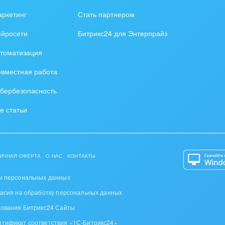
зование, наука
ркетинг
Стать партнером
ственно-политические
ейросети
Битрикс24 для Энтерпрайз
низации
томатизация
на, безопасность
вместная работа
ышленность
бербезопасность
 издательства,
е статьи
вочники
хование
ИЧНАЯ ОФЕРТА
О НАС
КОНТАКТЫ
тельство, ремонт и
оустройство
и персональных данных
ласия на обработку персональных данных
спорт, Авиация,
зования Битрикс24 Сайты
бизнес
ртификат соответствия «1С-Битрикс24»