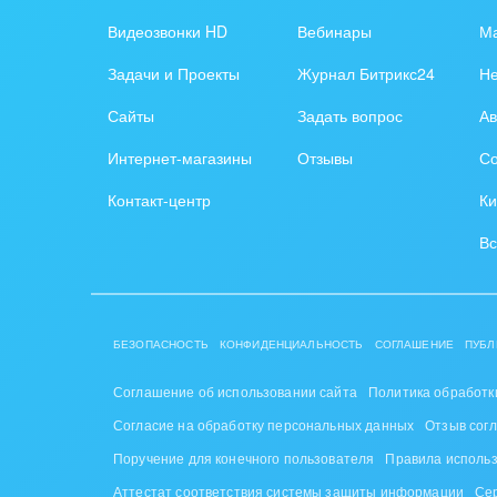
Обра
Видеозвонки HD
Вебинары
Ма
Создание сайтов
Обще
Задачи и Проекты
Журнал Битрикс24
Н
Интернет-магазин и CRM
орга
Сайты
Задать вопрос
Ав
Крупные корпоративные
Охра
Интернет-магазины
Отзывы
Со
внедрения
Пром
Контакт-центр
Ки
Внедрение для медицины
СМИ,
Вс
Внедрение для
спра
гос.организаций
Стра
Внедрение онлайн-
БЕЗОПАСНОСТЬ
КОНФИДЕНЦИАЛЬНОСТЬ
СОГЛАШЕНИЕ
ПУБЛ
продаж
Строи
благ
Соглашение об использовании сайта
Политика обработк
Внедрение онлайн-офиса
Согласие на обработку персональных данных
Отзыв сог
/ Интранета
Тран
Поручение для конечного пользователя
Правила исполь
авто
Аттестат соответствия системы защиты информации
Се