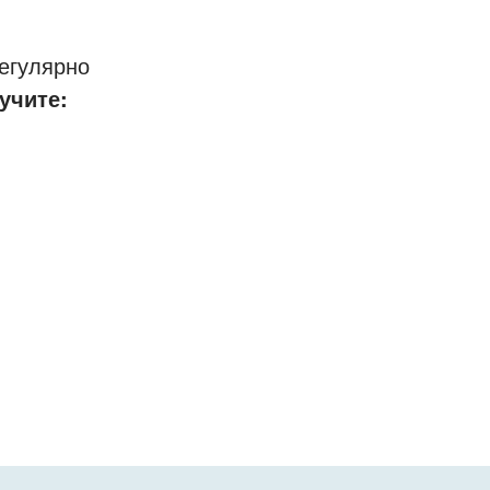
егулярно
учите: