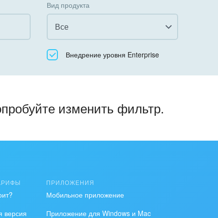
Вид продукта
Все
Все
Внедрение уровня Enterprise
Облачный Битрикс24
Коробочная версия
опробуйте изменить фильтр.
АРИФЫ
ПРИЛОЖЕНИЯ
оит?
Мобильное приложение
я версия
Приложение для Windows и Mac