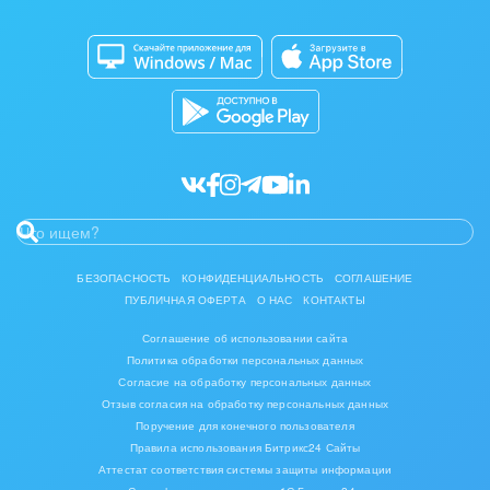
Совместная работа
Мода, одежда, аксессуары, стиль
Битрикс24 Маркет
Кибербезопасность
Разработчикам приложений
Нефть, газ
Все статьи
Оборудование, техника
Полиграфия
Ритуальные услуги
Рынки и торговля
БЕЗОПАСНОСТЬ
КОНФИДЕНЦИАЛЬНОСТЬ
СОГЛАШЕНИЕ
ПУБЛИЧНАЯ ОФЕРТА
О НАС
КОНТАКТЫ
Связь и телекоммуникации
Соглашение об использовании сайта
Политика обработки персональных данных
Финансы, бухгалтерия, банки
Согласие на обработку персональных данных
Отзыв согласия на обработку персональных данных
Химия и нефтехимия
Поручение для конечного пользователя
Правила использования Битрикс24 Сайты
Электроэнергетика
Аттестат соответствия системы защиты информации