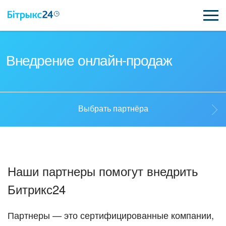
ВОЗМОЖНОСТИ
Внедрение онлайн-продаж
ЦЕНЫ
ИНТЕГРАЦИИ
Выбрать партнёра
ВНЕДРЕНИЕ
Выбрать партнёра
ПОЛЕЗНОЕ
Наши партнеры помогут внедрить
ПОДДЕРЖКА
Стать партнёром
Битрикс24
ПОЛУЧИТЬ БЕСПЛАТНО
Кейсы партнёров
Партнеры — это сертифицированные компании,