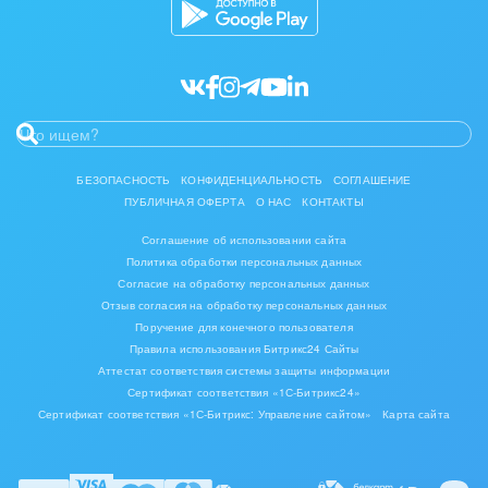
Нефть, газ
Оборудование, техника
Полиграфия
БЕЗОПАСНОСТЬ
КОНФИДЕНЦИАЛЬНОСТЬ
СОГЛАШЕНИЕ
Ритуальные услуги
ПУБЛИЧНАЯ ОФЕРТА
О НАС
КОНТАКТЫ
Рынки и торговля
Соглашение об использовании сайта
Политика обработки персональных данных
Связь и телекоммуникации
Согласие на обработку персональных данных
Отзыв согласия на обработку персональных данных
Поручение для конечного пользователя
Финансы, бухгалтерия, банки
Правила использования Битрикс24 Сайты
Аттестат соответствия системы защиты информации
Химия и нефтехимия
Сертификат соответствия «1С-Битрикс24»
Сертификат соответствия «1С-Битрикс: Управление сайтом»
Карта сайта
Электроэнергетика
Ювелирное дело