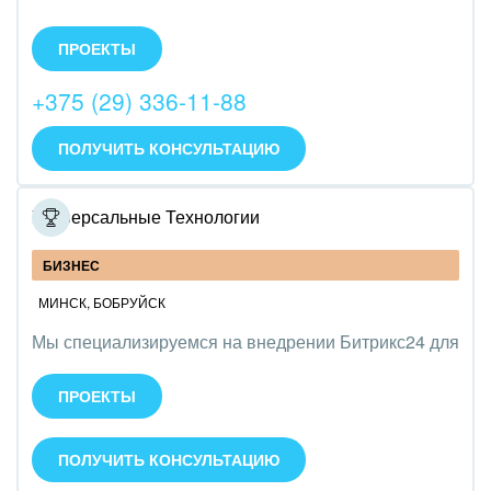
Настраиваем корпоративный портал Битрикс24,
внедряем CRM, интегрируем портал с 1С и другими
ПРОЕКТЫ
сервисами, обучаем персонал по работе с
Битрикс24, разрабатываем бизнес-процессы,
+375 (29) 336-11-88
настраивает IP телефонию.
ПОЛУЧИТЬ КОНСУЛЬТАЦИЮ
Универсальные Технологии
БИЗНЕС
МИНСК
,
БОБРУЙСК
Мы специализируемся на внедрении Битрикс24 для
управления бизнесом и автоматизации процессов.
Оказываем услуги по настройке, интеграции и
ПРОЕКТЫ
обучению сотрудников. Команда - 12 человек.
ПОЛУЧИТЬ КОНСУЛЬТАЦИЮ