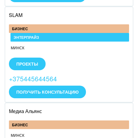
Юриспруденция
SLAM
БИЗНЕС
ЭНТЕРПРАЙЗ
МИНСК
SLAM специализируется на комплексных
внедрениях платформы Битрикс24. В основном
ПРОЕКТЫ
работаем с коробочной версией платформы,
делаем различные кастомизации и доработки.
+375445644564
ПОЛУЧИТЬ КОНСУЛЬТАЦИЮ
Медиа Альянс
БИЗНЕС
МИНСК