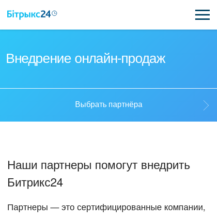
ВОЗМОЖНОСТИ
Внедрение онлайн-продаж
ЦЕНЫ
ИНТЕГРАЦИИ
Выбрать партнёра
ВНЕДРЕНИЕ
Выбрать партнёра
ПОЛЕЗНОЕ
Наши партнеры помогут внедрить
ПОДДЕРЖКА
Стать партнёром
Битрикс24
ПОЛУЧИТЬ БЕСПЛАТНО
Кейсы партнёров
Партнеры — это сертифицированные компании,