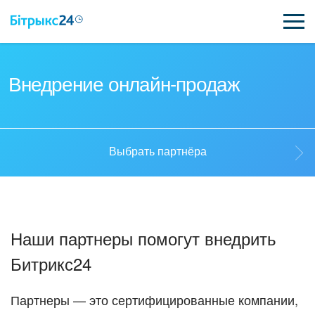
ВОЗМОЖНОСТИ
Внедрение онлайн-продаж
ЦЕНЫ
ИНТЕГРАЦИИ
Выбрать партнёра
ВНЕДРЕНИЕ
Выбрать партнёра
ПОЛЕЗНОЕ
Наши партнеры помогут внедрить
ПОДДЕРЖКА
Стать партнёром
Битрикс24
ПОЛУЧИТЬ БЕСПЛАТНО
Кейсы партнёров
Партнеры — это сертифицированные компании,