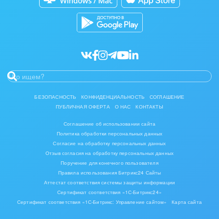
Разработчикам приложений
Все статьи
Мода, одежда, аксессуары, стиль
Нефть, газ
Оборудование, техника
Полиграфия
БЕЗОПАСНОСТЬ
КОНФИДЕНЦИАЛЬНОСТЬ
СОГЛАШЕНИЕ
Ритуальные услуги
ПУБЛИЧНАЯ ОФЕРТА
О НАС
КОНТАКТЫ
Рынки и торговля
Соглашение об использовании сайта
Политика обработки персональных данных
Связь и телекоммуникации
Согласие на обработку персональных данных
Отзыв согласия на обработку персональных данных
Поручение для конечного пользователя
Финансы, бухгалтерия, банки
Правила использования Битрикс24 Сайты
Аттестат соответствия системы защиты информации
Химия и нефтехимия
Сертификат соответствия «1С-Битрикс24»
Сертификат соответствия «1С-Битрикс: Управление сайтом»
Карта сайта
Электроэнергетика