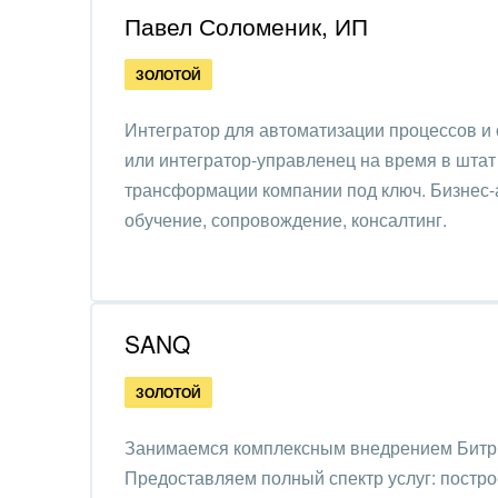
Павел Соломеник, ИП
Интер
ЗОЛОТОЙ
IT, И
Интегратор для автоматизации процессов и
Конс
или интегратор-управленец на время в шта
упра
трансформации компании под ключ. Бизнес-а
Культ
обучение, сопровождение, консалтинг.
шоу-
Логи
Мебе
SANQ
Меди
ЗОЛОТОЙ
Мета
Занимаемся комплексным внедрением Битр
Предоставляем полный спектр услуг: постро
Мода,