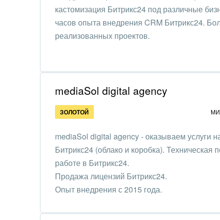
Труд
кастомизация Битрикс24 под различные бизн
часов опыта внедрения CRM Битрикс24. Бо
Красо
реализованных проектов.
PR, м
АПК 
пром
mediaSol digital agency
Выст
ЗОЛОТОЙ
МИ
конф
mediaSol digital agency - оказываем услуги 
Горн
Битрикс24 (облако и коробка). Техническая 
Досуг
работе в Битрикс24.
Продажа лицензий Битрикс24.
Изго
Опыт внедрения с 2015 года.
мемо
Инве