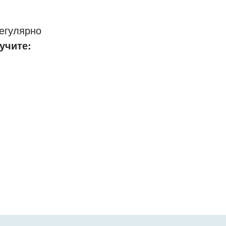
егулярно
учите: