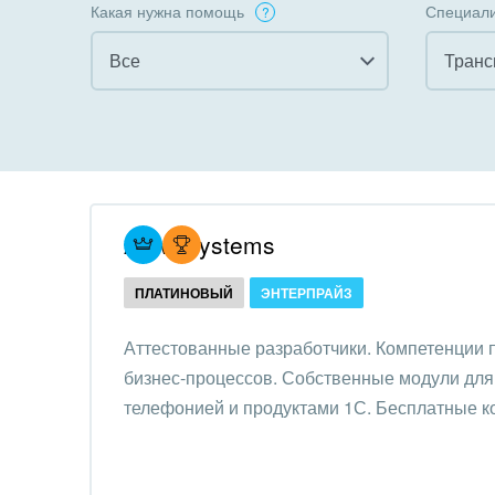
Какая нужна помощь
Специали
Все
Все
Все
Внедрение CRM
Гост
бизн
Внедрение КЭДО
Госу
Atevi Systems
Интеграция с 1С
Комм
ПЛАТИНОВЫЙ
ЭНТЕРПРАЙЗ
Организация задач и
проектов
Неко
Аттестованные разработчики. Компетенции
орга
бизнес-процессов. Собственные модули для 
Внедрение Бизнес-
Благ
телефонией и продуктами 1С. Бесплатные к
процессов
Недв
Системное
комп
администрирование