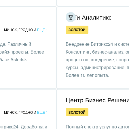
зование, наука
АйТи Аналитикс
ственно-политические
низации
МИНСК
,
ГРОДНО
И
ЕЩЕ 1
ЗОЛОТОЙ
на, безопасность
ода. Различный
Внедрение Битрикс24 и сист
ышленность
прайз-проекты. Более
Консалтинг, бизнес-анализ, 
азе Asterisk.
процессов, внедрение, сопро
 издательства,
курсы, администрирование, 
вочники
Более 10 лет опыта.
хование
тельство, ремонт и
Центр Бизнес Решен
оустройство
МИНСК
,
ГРОДНО
И
ЕЩЕ 1
ЗОЛОТОЙ
спорт, Авиация,
бизнес
итрикс24. Доработка и
Полный спектр услуг по авто