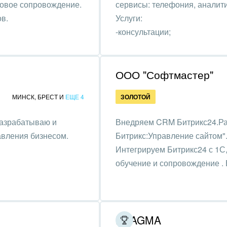
говое сопровождение.
сервисы: телефония, аналит
ь
в.
Услуги:
, газ
-консультации;
-настройка;
удование, техника
-внедрение;
графия
-обучение;
ООО "Софтмастер"
-поддержка.
альные услуги
МИНСК
,
БРЕСТ
И
ЕЩЕ 4
ЗОЛОТОЙ
и и торговля
Разрабатываю и
Внедряем CRM Битрикс24.Ра
вления бизнесом.
Битрикс:Управление сайтом"
ь и телекоммуникации
Интегрируем Битрикс24 с 1С
сы, бухгалтерия, банки
обучение и сопровождение . 
я и нефтехимия
троэнергетика
PRAGMA