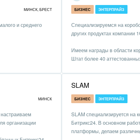
ирное дело
МИНСК
,
БРЕСТ
БИЗНЕС
ЭНТЕРПРАЙЗ
пруденция
малого и среднего
Специализируемся на коробо
других продуктах компании 1
Имеем награды в области ко
Штат более 40 аттестованны
4.
SLAM
МИНСК
БИЗНЕС
ЭНТЕРПРАЙЗ
 настраиваем
SLAM специализируется на 
для организации
Битрикс24. В основном рабо
платформы, делаем различны
блачных Битрикс24