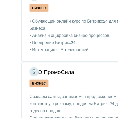
Ювел
БИЗНЕС
Юрис
• Обучающий онлайн курс по Битрикс24 для 
бизнеса.
• Анализ и оцифровка бизнес-процессов.
• Внедрение Битрикс24.
• Интеграция с IP-телефонией.
• Техническая поддержка порталов Битрикс2
ООО ПромоСила
БИЗНЕС
Создаем сайты, занимаемся продвижением,
контекстную рекламу, внедряем Битрикс24 
отделов продаж.
Специализируемся на базовом внедрении о