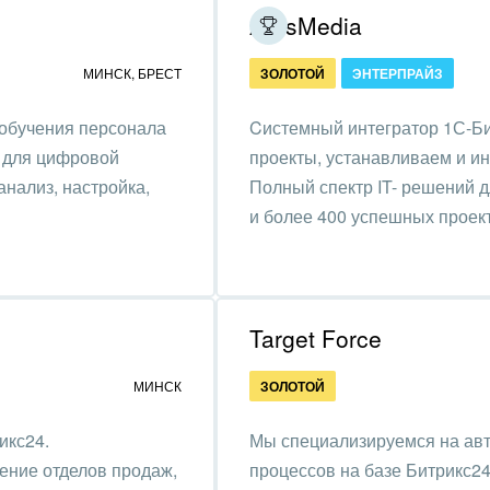
ArtisMedia
ьер, дизайн, декор
МИНСК
,
БРЕСТ
ЗОЛОТОЙ
ЭНТЕРПРАЙЗ
нтернет
 обучения персонала
Cистемный интегратор 1С-Би
алтинговые и
т для цифровой
проекты, устанавливаем и и
вленческие услуги
нализ, настройка,
Полный спектр IT- решений д
урные события, спорт,
и более 400 успешных проек
бизнес
стика
ль, лес, деревообработка
Target Force
цина и фармацевтика
МИНСК
ЗОЛОТОЙ
ллургия
икс24.
Мы специализируемся на авт
ение отделов продаж,
процессов на базе Битрикс2
 одежда, аксессуары,