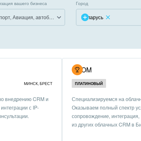
зация вашего бизнеса
Город
Транспорт, Авиация, автобизнес
Беларусь
инично-ресторанный
ес
дарственные организации
UCOM
унальные услуги, ЖКХ
МИНСК
,
БРЕСТ
ПЛАТИНОВЫЙ
ммерческие, религиозные
 по внедрению CRM и
Специализируемся на облачн
низации,
интеграции с IP-
Оказываем полный спектр усл
отворительность
онсультации.
сопровождение, интеграция,
ижимость, риэлтерские
из других облачных CRM в Б
ании