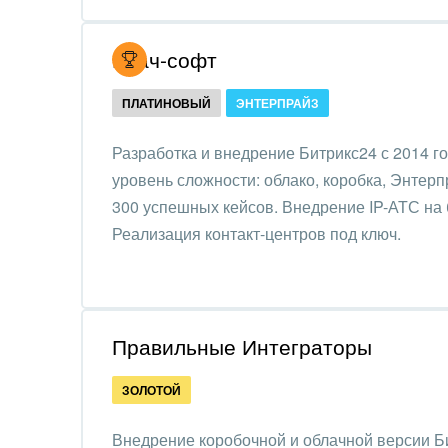
Обра
Создание сайтов
Итач-софт
Обще
Интернет-магазин и CRM
орга
ПЛАТИНОВЫЙ
ЭНТЕРПРАЙЗ
Крупные корпоративные
Охра
внедрения
Разработка и внедрение Битрикс24 с 2014 г
Пром
уровень сложности: облако, коробка, Энтер
Внедрение для медицины
300 успешных кейсов. Внедрение IP-АТС на б
СМИ,
Внедрение для
Реализация контакт-центров под ключ.
спра
гос.организаций
Стра
Внедрение онлайн-
продаж
Строи
Правильные Интеграторы
благ
Внедрение онлайн-офиса
ЗОЛОТОЙ
/ Интранета
Тран
авто
Внедрение коробочной и облачной версии Б