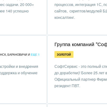
оустройство
ес-задачи. 20 000+
процессов, интеграция 1С, 
лее 140 успешно
cайтов, скриптов/модулей Б
та, фитнес, спорт
консалтинг.
аркетинг, реклама,
и пищевая
ышленность
Группа компаний "Со
авки, семинары,
НСК
,
БАРАНОВИЧИ
И
ЕЩЕ 1
ЗОЛОТОЙ
еренции
настройки и внедрения
СофтСервис - это полный спе
одобывающая отрасль
поддержка и обучение
до доработки)! Более 25 лет 
, туризм и отдых
Официальный партнер Фирмы
резидент ПВТ.
товление памятников и
риальных комплексов
стиционный бизнес