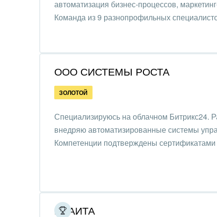
автоматизация бизнес-процессов, маркетин
стил
Команда из 9 разнопрофильных специалисто
Нефть
Обор
Поли
ООО СИСТЕМЫ РОСТА
Риту
ЗОЛОТОЙ
Рынк
Специализируюсь на облачном Битрикс24. 
внедряю автоматизированные системы упра
Связ
Компетенции подтверждены сертификатами
Финан
Хими
Элек
ИЛАИТА