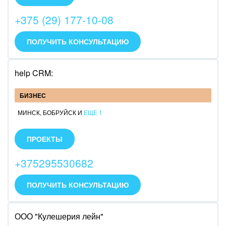
Разрабатываем сайты и внедряем CRM.
+375 (29) 177-10-08
ПОЛУЧИТЬ КОНСУЛЬТАЦИЮ
help CRM:
БИЗНЕС
МИНСК
,
БОБРУЙСК
И
ЕЩЕ 1
Специализируемся на облачном Битрикс24.
Оказываем полный спектр услуг: внедрение,
ПРОЕКТЫ
доработка, техническая поддержка, интеграция.
+375295530682
ПОЛУЧИТЬ КОНСУЛЬТАЦИЮ
ООО "Кулешерия лейн"