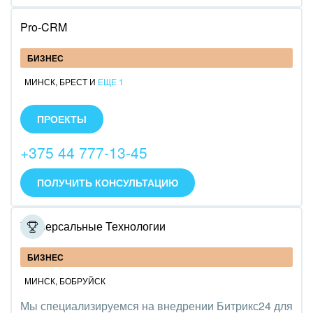
Pro-CRM
БИЗНЕС
МИНСК
,
БРЕСТ
И
ЕЩЕ 1
Внедряем облачный и коробочный Битрикс24,
делаем нетиповые доработки системы. Оказываем
ПРОЕКТЫ
полный комплекс услуг: внедрение, доработка, тех.
поддержка, интеграция. Свой штат из 4
+375 44 777-13-45
сотрудников.
ПОЛУЧИТЬ КОНСУЛЬТАЦИЮ
Универсальные Технологии
БИЗНЕС
МИНСК
,
БОБРУЙСК
Мы специализируемся на внедрении Битрикс24 для