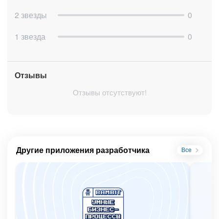
часа
2 звезды
0
Результаты запусков фиксируются в логах приложения. По
ним можно проверить, когда стартовал бизнес-процесс и
1 звезда
0
для каких сотрудников он был запущен
Поддерживаемые данные
Отзывы
Сотрудники, у которых день рождения наступит через
заданное количество дней
Отзывы отсутствуют!
Параметр бизнес-процесса users со списком
найденных сотрудников
Сотрудники, у которых дата рождения не заполнена
Фильтры и настройки
Другие приложения разработчика
Все
Выбор шаблона бизнес-процесса из существующих
шаблонов портала
Количество дней до дня рождения для запуска БП
Использование множественного пользовательского
параметра users