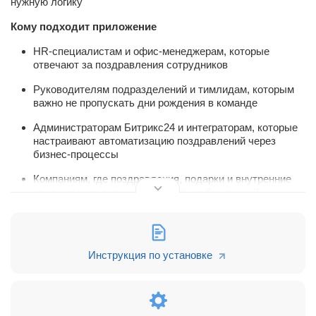
нужную логику
Кому подходит приложение
HR-специалистам и офис-менеджерам, которые
отвечают за поздравления сотрудников
Руководителям подразделений и тимлидам, которым
важно не пропускать дни рождения в команде
Администраторам Битрикс24 и интеграторам, которые
настраивают автоматизацию поздравлений через
бизнес-процессы
Компаниям, где поздравления, подарки и внутренние
уведомления должны запускаться без ручной
проверки дат
Сценарии использования
Запускать бизнес-процесс поздравления за заданное
Инструкция по установке
количество дней до дня рождения
Передавать в БП список именинников и обрабатывать
каждого сотрудника отдельно через итератор