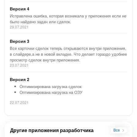
автоматизации;
Версия 4
Новые приложения Bambit,
обновления и доработки
Исправлена ошибка, которая возникала у приложения если не
приложений;
было найдено задач или сделок.
Личный опыт руководителя
29.07.2021
Bambit.
Версия 3
Все карточки сделок теперь открываются внутри приложения,
в слайдере,а не в новой вкладке. Что делает гораздо удобнее
просмотр сделок внутри приложения.
23.07.2021
Полезные приложения для администраторов и
интеграторов:
Версия 2
Оптимизирована загрузка сделок
Оптимизирована нагрузка на ОЗУ
22.07.2021
Другие приложения разработчика
Все