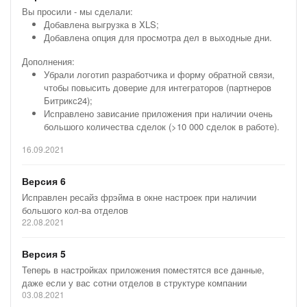
Вы просили - мы сделали:
Результат проверки зависит от выбранных типов дел,
Добавлена выгрузка в XLS;
исключенных отделов и направлений
Добавлена опция для просмотра дел в выходные дни.
Отчет показывает дисциплину работы по сделкам, но
Дополнения:
не оценивает качество самих коммуникаций
Убрали логотип разработчика и форму обратной связи,
чтобы повысить доверие для интеграторов (партнеров
На что обратить внимание
Битрикс24);
Исправлено зависание приложения при наличии очень
Перед регулярным использованием стоит договориться,
большого количества сделок (>10 000 сделок в работе).
какие активности считаются рабочим следующим шагом по
сделке и за какое время команда должна обрабатывать
16.09.2021
пропущенные звонки. Иначе отчет может показывать
формальные провалы или скрывать реальные проблемы в
Версия 6
работе менеджеров
Исправлен ресайз фрэйма в окне настроек при наличии
большого кол-ва отделов
Телеграм-канал для
22.08.2021
интеграторов,
администраторов и
Версия 5
руководителей
Теперь в настройках приложения поместятся все данные,
Кейсы и статьи от
даже если у вас сотни отделов в структуре компании
интеграторов и разработчиков,
03.08.2021
об использовании Битрикс24 и