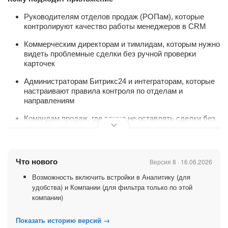
Руководителям отделов продаж (РОПам), которые
контролируют качество работы менеджеров в CRM
Коммерческим директорам и тимлидам, которым нужно
видеть проблемные сделки без ручной проверки
карточек
Администраторам Битрикс24 и интеграторам, которые
настраивают правила контроля по отделам и
направлениям
Командам продаж, где важно не оставлять сделки без
следующего шага и быстро реагировать на
пропущенные звонки
Сценарии использования
Что нового
Версия 8 · 16.06.2026
Найти сделки без запланированных дел и вернуть их в
Возможность включить встройки в Аналитику (для
работу
удобства) и Компании (для фильтра только по этой
компании)
Отфильтровать сделки с просроченными делами и
разобрать причины по менеджерам
Показать историю версий →