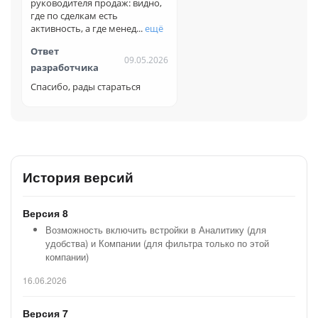
руководителя продаж: видно,
Направление звонка: входящий или исходящий
где по сделкам есть
активность, а где менед...
ещё
Фильтры и настройки
Ответ
09.05.2026
Порог обработки пропущенного звонка в часах
разработчика
Спасибо, рады стараться
Типы дел для контроля: встречи, звонки, задачи,
письма
Исключение направлений сделок
Исключение отделов из проверки
История версий
Переход в карточку сделки из таблицы
Доступы и безопасность
Версия 8
Данные в отчете зависят от прав доступа пользователя в
Возможность включить встройки в Аналитику (для
Битрикс24. Сотрудник видит только те сделки и дела, к
удобства) и Компании (для фильтра только по этой
которым у него есть доступ
компании)
Ограничения
16.06.2026
Показатели зависят от того, как в CRM фиксируются
Версия 7
дела, звонки и статусы выполнения