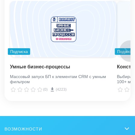
Подписка
Подписка
Умные бизнес-процессы
Констр
Массовый запуск БП к элементам CRM с умным
Выбирай
фильтром
100+ ме
(0)
(4223)
ВОЗМОЖНОСТИ