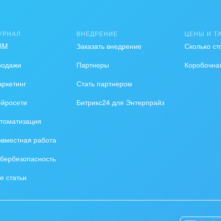
УРНАЛ
ВНЕДРЕНИЕ
ЦЕНЫ И Т
тчиков, об использовании Битрикс24 и автоматизации
RM
Заказать внедрение
Сколько ст
доработки приложений;
родажи
Партнеры
Коробочна
ркетинг
Стать партнером
в и интеграторов:
ейросети
Битрикс24 для Энтерпрайз
томатизация
вместная работа
бербезопасность
е статьи
нь/неделю/месяц):