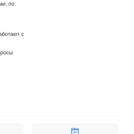
ми, по
аботают с
бросы