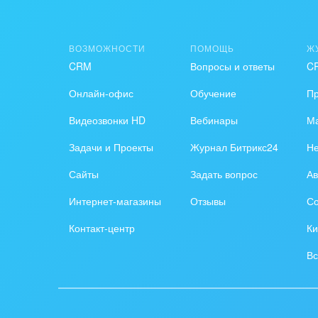
Телеграм-канал для интеграторов,
администраторов и руководителей
ВОЗМОЖНОСТИ
ПОМОЩЬ
Ж
Кейсы и статьи от интеграторов и разрабо
CRM
Вопросы и ответы
C
Новые приложения Bambit, обновления и 
Личный опыт руководителя Bambit.
Онлайн-офис
Обучение
П
Видеозвонки HD
Вебинары
Ма
Полезные приложения для администраторо
Задачи и Проекты
Журнал Битрикс24
Н
Сайты
Задать вопрос
Ав
Интернет-магазины
Отзывы
Со
Контакт-центр
Ки
Вс
Получайте отчеты автоматически (раз в де