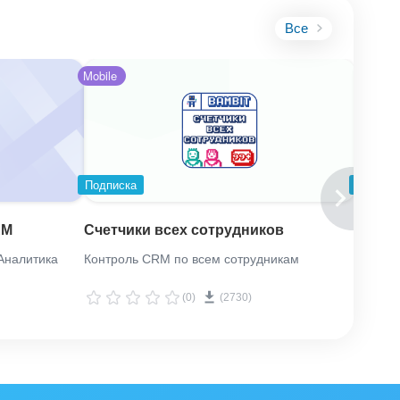
Все
Mobile
Подписка
Подпис
RM
Счетчики всех сотрудников
Время
Аналитика
Контроль CRM по всем сотрудникам
Скольк
каждой
кие
(0)
(2730)
я, что они