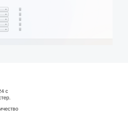
4 с
стер.
личество