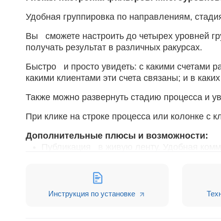
Удобная группировка по направлениям, стади
Вы сможете настроить до четырех уровней гр
получать результат в различных ракурсах.
Быстро и просто увидеть: с какими счетами 
какими клиентами эти счета связаны; и в как
Также можно развернуть стадию процесса и ув
При клике на строке процесса или колонке с к
Дополнительные плюсы и возможности:
Публикация в живую ленту. Удобная комм
данными отчета и предлагать новые сцена
сообщении и прикреплен файлом.
Выгрузка в MS Excel. Приложение формир
Инструкция по установке
Тех
группировку данных.
Как это работает?