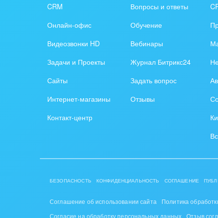
CRM
Вопросы и ответы
C
Онлайн-офис
Обучение
П
Видеозвонки HD
Вебинары
Ма
Задачи и Проекты
Журнал Битрикс24
Н
Сайты
Задать вопрос
Ав
Интернет-магазины
Отзывы
Со
Контакт-центр
Ки
Вс
БЕЗОПАСНОСТЬ
КОНФИДЕНЦИАЛЬНОСТЬ
СОГЛАШЕНИЕ
ПУБЛ
Соглашение об использовании сайта
Политика обработк
Согласие на обработку персональных данных
Отзыв сог