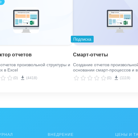
е
Подписка
ктор отчетов
Смарт-отчеты
отчетов произвольной структуры и
Создание отчетов произвольной
х в Excel
основании смарт-процессов и в
Excel
(0)
(4418)
(0)
(1119)
УРНАЛ
ВНЕДРЕНИЕ
ЦЕНЫ И Т