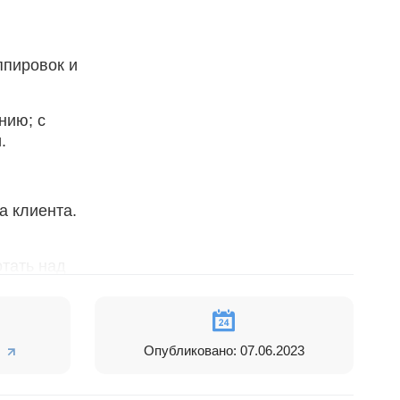
ппировок и
нию; с
.
а клиента.
тать над
редственно в
чая
Опубликовано: 07.06.2023