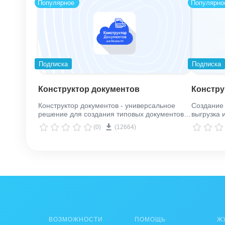
Популярное
Популярно
Подписка
Подписка
Конструктор документов
Констру
Конструктор документов - универсальное
Создание 
решение для создания типовых документов в
выгрузка и
формате PDF, DOCX и HTML по шаблону.
(0)
(12664)
Отправка документов по электронной почте.
ВОЗМОЖНОСТИ
ПОМОЩЬ
Ж