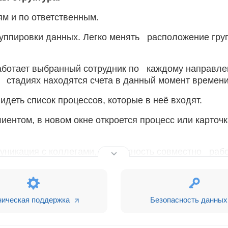
ям и по ответственным.
уппировки данных. Легко менять расположение гру
работает выбранный сотрудник по каждому направле
их стадиях находятся счета в данный момент времени
идеть список процессов, которые в неё входят.
лиентом, в новом окне откроется процесс или карточк
уникация с коллегами, возможность совместно рабо
рии развития. Отчет может быть опубликован непос
ует файл, полностью совместимый с MS Excel, вклю
ническая поддержка
Безопасность данных