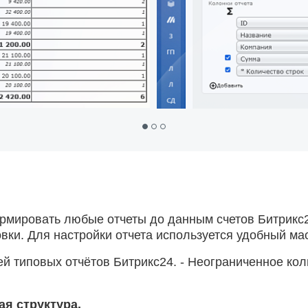
рмировать любые отчеты до данным счетов Битрикс2
ки. Для настройки отчета используется удобный ма
ей типовых отчётов Битрикс24. - Неограниченное ко
я структура.