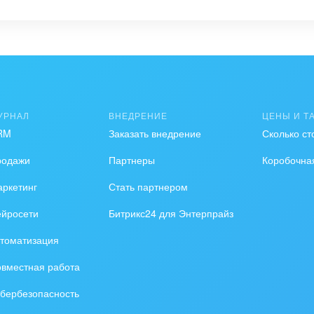
УРНАЛ
ВНЕДРЕНИЕ
ЦЕНЫ И Т
RM
Заказать внедрение
Сколько ст
родажи
Партнеры
Коробочна
ркетинг
Стать партнером
ейросети
Битрикс24 для Энтерпрайз
томатизация
вместная работа
бербезопасность