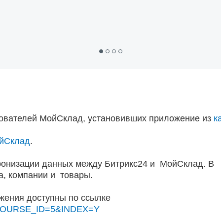
ователей МойСклад, установивших приложение из
к
йСклад
.
онизации данных между Битрикс24 и МойСклад. В
а, компании и товары.
жения доступны по ссылке
php?COURSE_ID=5&INDEX=Y