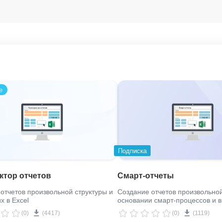
е
Подписка
ктор отчетов
Смарт-отчеты
отчетов произвольной структуры и
Создание отчетов произвольной
х в Excel
основании смарт-процессов и в
Excel
(0)
(4417)
(0)
(1119)