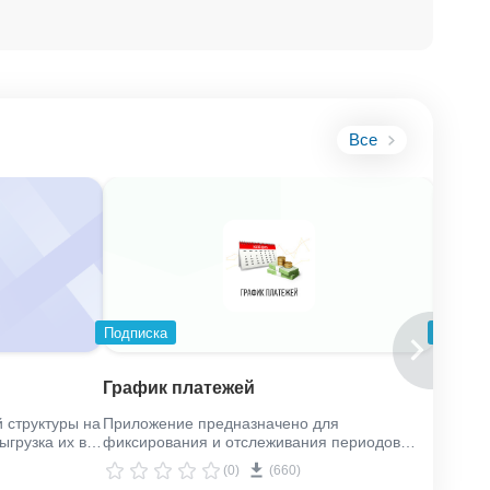
Все
Подписка
Подпис
Элект
График платежей
докум
 структуры на
Приложение предназначено для
Электр
ыгрузка их в
фиксирования и отслеживания периодов
внешни
оплаты.
(0)
(660)