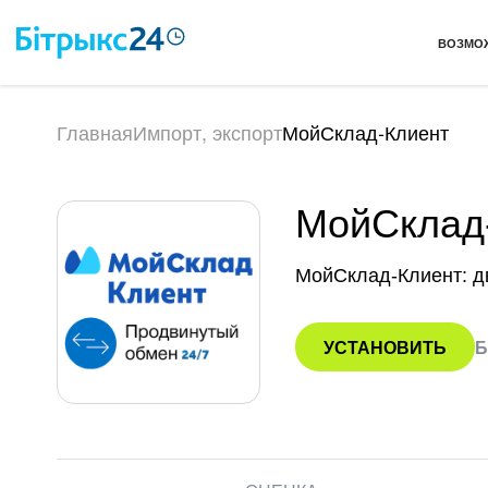
ВОЗМО
Главная
Импорт, экспорт
МойСклад-Клиент
МойСклад
МойСклад-Клиент: д
УСТАНОВИТЬ
Б