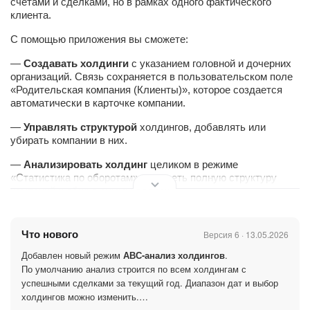
счетами и сделками, но в рамках одного фактического
клиента.
С помощью приложения вы сможете:
—
Создавать холдинги
с указанием головной и дочерних
организаций. Связь сохраняется в пользовательском поле
«Родительская компания (Клиенты)», которое создается
автоматически в карточке компании.
—
Управлять структурой
холдингов, добавлять или
убирать компании в них.
—
Анализировать холдин
г
целиком в режиме
«Статистика по оборотам» — видеть полную структуру
компаний и общие суммы сделок.
— Сравнивать вклад холдингов в оборот с помощью
ABC-
анализа.
Что нового
Версия 6 · 13.05.2026
Добавлен новый режим
АВС-анализ холдингов
.
По умолчанию анализ строится по всем холдингам с
Ваши данные в безопасности!
успешными сделками за текущий год. Диапазон дат и выбор
холдингов можно изменить.
Учитываются
права текущего пользователя
. В