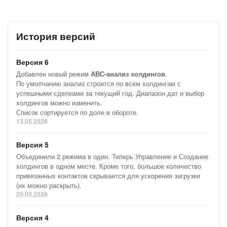
нужные.
История версий
Встройка в карточку компании быстро выделит ее место в
холдинге.
Версия 6
Добавлен новый режим
АВС-анализ холдингов
.
Для того, чтобы пользователю было удобно
По умолчанию анализ строится по всем холдингам с
ориентироваться в приложении — предусмотрена База
успешными сделками за текущий год. Диапазон дат и выбор
знаний. В ней находятся ответы на часто задаваемые
холдингов можно изменить.
вопросы, полезные видео и ссылки на помогающие
Список сортируется по доле в обороте.
13.05.2026
приложения.
Мы планируем расширять функционал приложения –
Версия 5
расскажите нам о том, что было бы вам полезно в нашем
Объединили 2 режима в один. Теперь Управление и Создание
телеграм-канале.
холдингов в одном месте. Кроме того, большое количество
привязанных контактов скрывается для ускорения загрузки
Обновления:
(их можно раскрыть).
— 13.05.2026: добавили АВС-анализ холдингов
20.03.2026
— 23.03.2026: объединили
2 режима в один
Версия 4