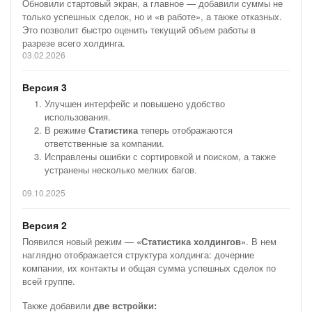
Обновили стартовый экран, а главное — добавили суммы не
— 03.02.2026: добавили
суммы сделок «в работе», а также
только успешных сделок, но и «в работе», а также отказных.
отказных.
Это позволит быстро оценить текущий объем работы в
— 10.10.2025: вывели ответственных за компании в
разрезе всего холдинга.
холдинге и поправили
мелкие баги
03.02.2026
— 11.05.2025: добавили новый режим Статистика холдингов
Версия 3
и две
встройки
Улучшен интерфейс и повышено удобство
— 25.11.2024: выпуск mvp
1 версии
использования.
В режиме
Статистика
теперь отображаются
ответственные за компании.
Исправлены ошибки с сортировкой и поиском, а также
устранены несколько мелких багов.
09.10.2025
Версия 2
Появился новый режим —
«Статистика холдингов»
. В нем
наглядно отображается структура холдинга: дочерние
компании, их контакты и общая сумма успешных сделок по
всей группе.
Также добавили
две встройки: