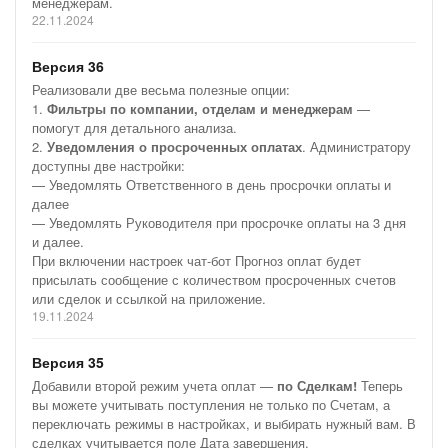
менеджерам.
— 13.12.2024: боковые отступы и
мелкие правки
22.11.2024
— 25.11.2024: улучшили фильтры
по отделам
Версия 36
— 20.11.2024: уведомления о
просроченных оплатах
Реализовали две весьма полезные опции:
1.
Фильтры по компании, отделам и менеджерам
—
— 12.10.2023: режим
по сделкам
помогут для детального анализа.
2.
Уведомления о просроченных оплатах
. Администратору
— 10.05.2023: добавили
встройки
доступны две настройки:
— Уведомлять Ответственного в день просрочки оплаты и
далее
— Уведомлять Руководителя при просрочке оплаты на 3 дня
и далее.
При включении настроек чат-бот Прогноз оплат будет
присылать сообщение с количеством просроченных счетов
или сделок и ссылкой на приложение.
19.11.2024
Версия 35
Добавили второй режим учета оплат —
по Сделкам!
Теперь
вы можете учитывать поступления не только по Счетам, а
переключать режимы в настройках, и выбирать нужный вам. В
сделках учитывается поле Дата завершения.