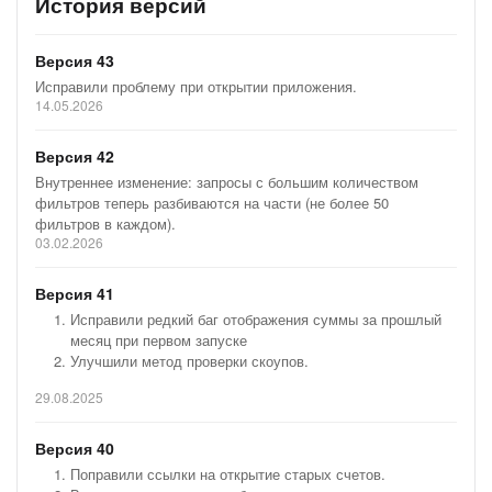
История версий
— Руководителю при просрочке оплаты на 3 дня и далее.
Версия 43
Исправили проблему при открытии приложения.
Настройки уведомлений — общие на весь портал, по
14.05.2026
умолчанию выключены. При включении — чат-бот
Прогноза оплат присылает сообщение с количеством
Версия 42
просроченных Сделок или Счетов и ссылкой на
Внутреннее изменение: запросы с большим количеством
приложение (для переноса сроков).
фильтров теперь разбиваются на части (не более 50
фильтров в каждом).
Для повседневной работы менеджеров по продажам
03.02.2026
удобно просматривать из встройки в профиль
пользователя, там можно увидеть «собственные» оплаты.
Версия 41
Преимущества приложения:
Исправили редкий баг отображения суммы за прошлый
месяц при первом запуске
Наглядность и простота использования. Не требуется
Улучшили метод проверки скоупов.
что-то дополнительно настраивать – вы сразу увидите
всю нужную вам информацию. Визуальное выделение
29.08.2025
оплаченных, ожидаемых и просроченных оплат
поможет в восприятии.
Версия 40
Встройка в CRM - аналитику поможет в полноценном
Поправили ссылки на открытие старых счетов.
анализе.