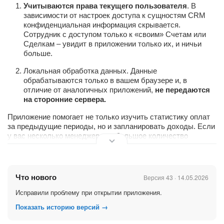
Учитываются права текущего пользователя
. В
зависимости от настроек доступа к сущностям CRM
конфиденциальная информация скрывается.
Сотрудник с доступом только к «своим» Счетам или
Сделкам – увидит в приложении только их, и ничьи
больше.
Локальная обработка данных. Данные
обрабатываются только в вашем браузере и, в
отличие от аналогичных приложений,
не передаются
на сторонние сервера.
Приложение помогает не только изучить статистику оплат
за предыдущие периоды, но и запланировать доходы. Если
у вас несколько менеджеров и большое количество
клиентов, то предсказать, когда и сколько денег вы
получите не так-то просто. А ведь данные о планируемых
оплатах уже есть в CRM, только в разрозненном виде.
Что нового
Версия 43 · 14.05.2026
Исправили проблему при открытии приложения.
Не все бизнесы требуют подробного учета оплат и ведения
Показать историю версий →
Счетов в CRM. В некоторых случаях целесообразно
ограничиться Сделками для фиксации Продаж. То есть,