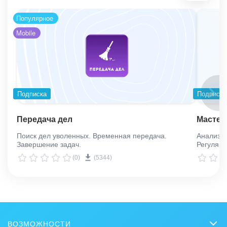
Популярное
Mobile
Подписка
Подписка
Передача дел
Мастер
Поиск дел уволенных. Временная передача.
Анализ п
Завершение задач.
Регуляр
(0)
(5344)
ВОЗМОЖНОСТИ