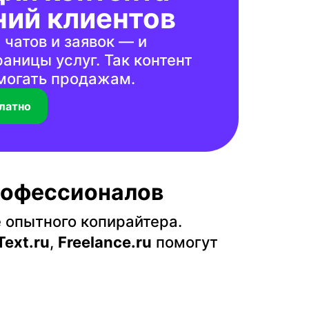
ний клиентов
чатов и заявок — и
раницы услуг. Так контент
омогать продажам.
латно
профессионалов
 опытного копирайтера.
Text.ru
,
Freelance.ru
помогут