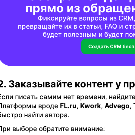
прямо из обраще
Фиксируйте вопросы из CRM, 
превращайте их в статьи, FAQ и ст
будет полезным и будет п
Создать CRM бесп
2. Заказывайте контент у 
Если писать самим нет времени, найдите
Платформы вроде
FL.ru
,
Kwork
,
Advego
,
быстро найти автора.
При выборе обратите внимание: