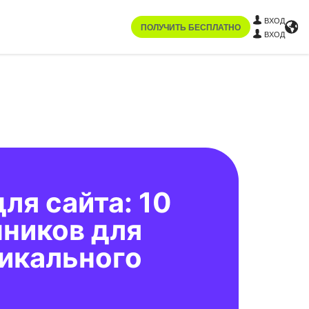
ВХОД
ПОЛУЧИТЬ БЕСПЛАТНО
ВХОД
ля сайта: 10
ников для
никального