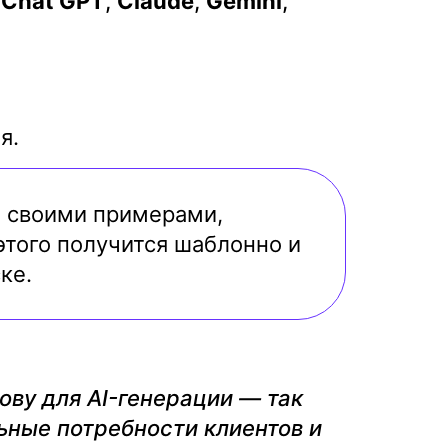
,
Chat GPT
,
Claude
,
Gemini
,
я.
те своими примерами,
того получится шаблонно и
ке.
ову для AI-генерации — так
льные потребности клиентов и