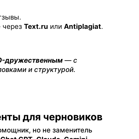
тзывы.
е через
Text.ru
или
Antiplagiat
.
O-дружественным
— с
овками и структурой.
енты для черновиков
омощник, но не заменитель