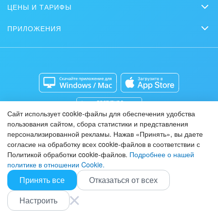
Журнал Битрикс24
ЦЕНЫ И ТАРИФЫ
Маркетинг
Партнеры
Интернет-магазины
Сколько стоит?
Задать вопрос
Нейросети
ПРИЛОЖЕНИЯ
Стать партнером
Контакт-центр
Коробочная версия
Отзывы
Мобильное приложение
Автоматизация
Битрикс24 для Энтерпрайз
Приложение для Windows и Mac
Совместная работа
Битрикс24 Маркет
Кибербезопасность
Разработчикам приложений
Все статьи
Сайт использует cookie-файлы для обеспечения удобства
пользования сайтом, сбора статистики и представления
персонализированной рекламы. Нажав «Принять», вы даете
согласие на обработку всех cookie-файлов в соответствии с
Политикой обработки cookie-файлов.
Подробнее о нашей
политике в отношении Cookie.
Принять все
Отказаться от всех
БЕЗОПАСНОСТЬ
КОНФИДЕНЦИАЛЬНОСТЬ
СОГЛАШЕНИЕ
ПУБЛИЧНАЯ ОФЕРТА
О НАС
КОНТАКТЫ
Настроить
Соглашение об использовании сайта
Политика обработки персональных данных