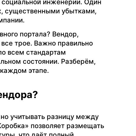
ы социальной инженерии. Один
х, существенными убытками,
мпании.
вного портала? Вендор,
 все трое. Важно правильно
по всем стандартам
альном состоянии. Разберём,
 каждом этапе.
ендора?
жно учитывать разницу между
Коробка» позволяет размещать
уры, что даёт полный