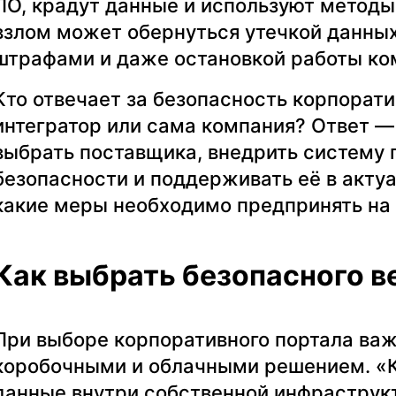
ПО, крадут данные и используют метод
взлом может обернуться утечкой данны
штрафами и даже остановкой работы ко
Кто отвечает за безопасность корпорати
интегратор или сама компания? Ответ —
выбрать поставщика, внедрить систему 
безопасности и поддерживать её в акту
какие меры необходимо предпринять на
Как выбрать безопасного в
При выборе корпоративного портала ва
коробочными и облачными решением. «
данные внутри собственной инфраструкт