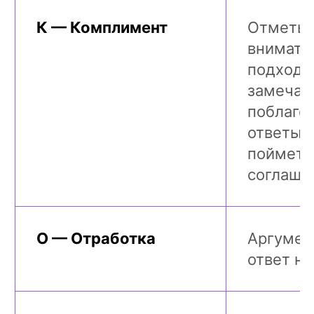
К — Комплимент
Отметьт
внимате
подход/
замечан
поблагод
ответы.
поймет, 
соглаша
О — Отработка
Аргумен
ответ на