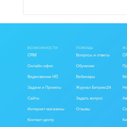
Обор
Поли
Риту
ВОЗМОЖНОСТИ
ПОМОЩЬ
Ж
Рынк
CRM
Вопросы и ответы
C
Связ
Онлайн-офис
Обучение
П
Финан
Видеозвонки HD
Вебинары
Ма
Хими
Задачи и Проекты
Журнал Битрикс24
Н
Сайты
Задать вопрос
Ав
Элек
Интернет-магазины
Отзывы
Со
Ювел
Контакт-центр
Ки
Юрис