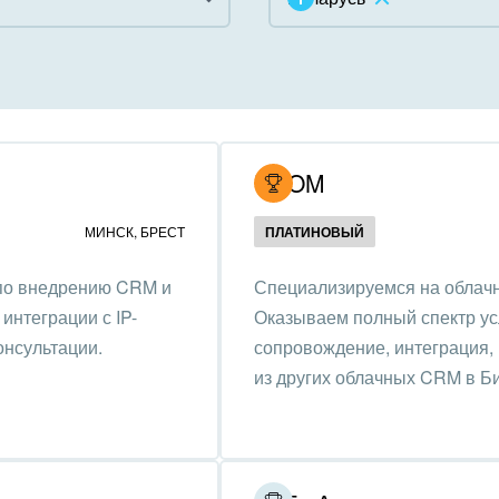
инично-ресторанный
ес
дарственные организации
UCOM
унальные услуги, ЖКХ
МИНСК
,
БРЕСТ
ПЛАТИНОВЫЙ
ммерческие, религиозные
 по внедрению CRM и
Специализируемся на облачн
низации,
интеграции с IP-
Оказываем полный спектр усл
отворительность
онсультации.
сопровождение, интеграция,
ижимость, риэлтерские
из других облачных CRM в Б
ании
зование, наука