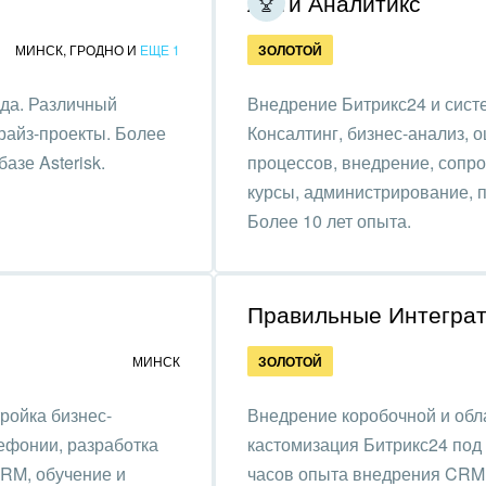
АйТи Аналитикс
ственно-политические
низации
МИНСК
,
ГРОДНО
И
ЕЩЕ 1
ЗОЛОТОЙ
на, безопасность
ода. Различный
Внедрение Битрикс24 и сист
ышленность
прайз-проекты. Более
Консалтинг, бизнес-анализ, 
азе Asterisk.
процессов, внедрение, сопро
 издательства,
курсы, администрирование, 
вочники
Более 10 лет опыта.
хование
тельство, ремонт и
Правильные Интегра
оустройство
МИНСК
ЗОЛОТОЙ
спорт, Авиация,
бизнес
ройка бизнес-
Внедрение коробочной и обл
оустройство
ефонии, разработка
кастомизация Битрикс24 под 
CRM, обучение и
часов опыта внедрения CRM 