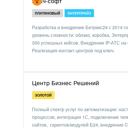
Итач-софт
Обще
Интернет-магазин и CRM
орга
ПЛАТИНОВЫЙ
ЭНТЕРПРАЙЗ
Крупные корпоративные
Охра
внедрения
Разработка и внедрение Битрикс24 с 2014 г
Пром
уровень сложности: облако, коробка, Энтер
Внедрение для медицины
300 успешных кейсов. Внедрение IP-АТС на б
СМИ,
Внедрение для
Реализация контакт-центров под ключ.
спра
гос.организаций
Стра
Внедрение онлайн-
продаж
Строи
Центр Бизнес Решений
благ
Внедрение онлайн-офиса
ЗОЛОТОЙ
/ Интранета
Тран
авто
Полный спектр услуг по автоматизации: наст
Труд
процессов, интеграция 1С, подключение тел
cайтов, скриптов/модулей Б24, внедрение 