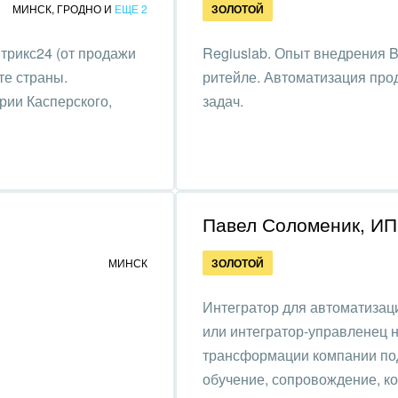
МИНСК
,
ГРОДНО
И
ЕЩЕ 2
ЗОЛОТОЙ
нтернет
итрикс24 (от продажи
Regiuslab. Опыт внедрения Bi
алтинговые и
те страны.
ритейле. Автоматизация про
вленческие услуги
ии Касперского,
задач.
урные события, спорт,
бизнес
стика
ль, лес, деревообработка
Павел Соломеник, ИП
цина и фармацевтика
МИНСК
ЗОЛОТОЙ
ллургия
Интегратор для автоматизац
или интегратор-управленец 
 одежда, аксессуары,
трансформации компании под
ь
обучение, сопровождение, ко
, газ