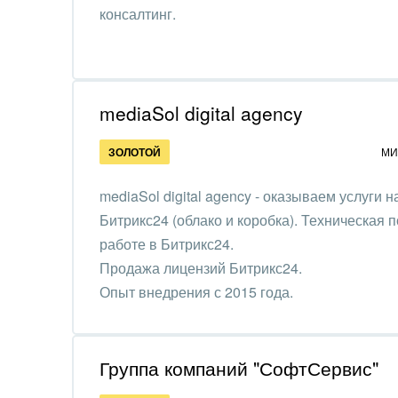
Красо
консалтинг.
PR, м
АПК 
пром
mediaSol digital agency
Выст
ЗОЛОТОЙ
МИ
конф
mediaSol digital agency - оказываем услуги 
Горн
Битрикс24 (облако и коробка). Техническая 
Досуг
работе в Битрикс24.
Продажа лицензий Битрикс24.
Изго
Опыт внедрения с 2015 года.
мемо
Инве
Группа компаний "СофтСервис"
Интер