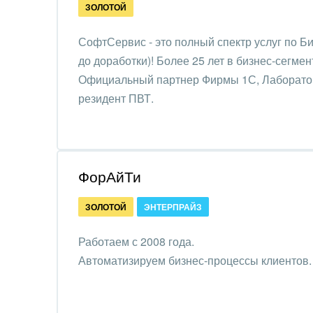
ЗОЛОТОЙ
IT, И
СофтСервис - это полный спектр услуг по Б
Конс
до доработки)! Более 25 лет в бизнес-сегмен
упра
Официальный партнер Фирмы 1С, Лаборатор
Культ
резидент ПВТ.
шоу-
Логи
Мебе
ФорАйТи
Меди
ЗОЛОТОЙ
ЭНТЕРПРАЙЗ
Мета
Работаем с 2008 года.
Автоматизируем бизнес-процессы клиентов.
Мода,
стил
Нефть