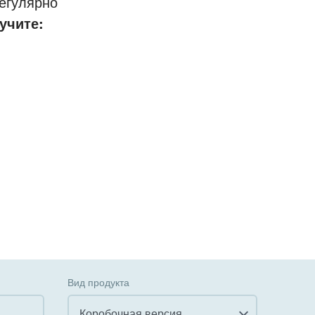
егулярно
учите:
Вид продукта
Коробочная версия