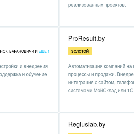
та, фитнес, спорт
реализованных проектов.
аркетинг, реклама,
и пищевая
ышленность
ProResult.by
авки, семинары,
НСК
,
БАРАНОВИЧИ
И
ЕЩЕ 1
ЗОЛОТОЙ
еренции
настройки и внедрения
Автоматизация компаний на 
одобывающая отрасль
поддержка и обучение
процессы и продажи. Внедре
, туризм и отдых
интеграция с сайтом, телеф
системами МойСклад или 1С
товление памятников и
риальных комплексов
стиционный бизнес
Regiuslab.by
ьер, дизайн, декор