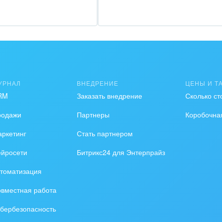
удование, техника
графия
альные услуги
УРНАЛ
ВНЕДРЕНИЕ
ЦЕНЫ И Т
и и торговля
RM
Заказать внедрение
Сколько ст
ь и телекоммуникации
родажи
Партнеры
Коробочна
сы, бухгалтерия, банки
ркетинг
Стать партнером
я и нефтехимия
ейросети
Битрикс24 для Энтерпрайз
томатизация
троэнергетика
вместная работа
ирное дело
бербезопасность
пруденция