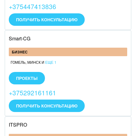
серверные работы, техподдержка и обучение.
+375447413836
ПОЛУЧИТЬ КОНСУЛЬТАЦИЮ
Smart-CG
БИЗНЕС
ГОМЕЛЬ
,
МИНСК
И
ЕЩЕ 1
Настроим и внедрим Битрикс24 в облачной и
коробочной редакциях, Битрикс Управление
ПРОЕКТЫ
Сайтом,
+375292161161
Мы используем:
-Роботы
-Умные сценарии
ПОЛУЧИТЬ КОНСУЛЬТАЦИЮ
-Бизнес-процессы (работаем со всеми видами
сущностей)
-Смарт-процессы
ITSPRO