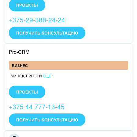
и среднего бизнеса.
ПРОЕКТЫ
• Анализ и оцифровка бизнес-процессов.
• Внедрение Битрикс24.
+375-29-388-24-24
• Интеграция с IP-телефонией.
• Техническая поддержка порталов Битрикс24.
ПОЛУЧИТЬ КОНСУЛЬТАЦИЮ
Pro-CRM
БИЗНЕС
МИНСК
,
БРЕСТ
И
ЕЩЕ 1
Внедряем облачный и коробочный Битрикс24,
делаем нетиповые доработки системы. Оказываем
ПРОЕКТЫ
полный комплекс услуг: внедрение, доработка, тех.
поддержка, интеграция. Свой штат из 4
+375 44 777-13-45
сотрудников.
ПОЛУЧИТЬ КОНСУЛЬТАЦИЮ