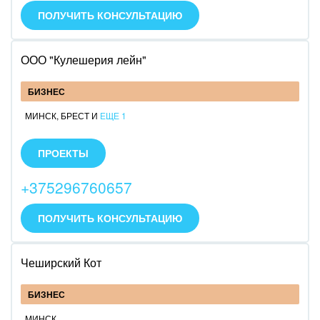
ПОЛУЧИТЬ КОНСУЛЬТАЦИЮ
ООО "Кулешерия лейн"
БИЗНЕС
МИНСК
,
БРЕСТ
И
ЕЩЕ 1
Внедряем Битрикс24, дорабатываем, обучаем.
Хит 2026 - разработка персонализированного
ПРОЕКТЫ
встроенного в Б24 дашборда для наглядного
представления всех процессов компании в одном
+375296760657
окне и управления ими.
ПОЛУЧИТЬ КОНСУЛЬТАЦИЮ
Чеширский Кот
БИЗНЕС
МИНСК