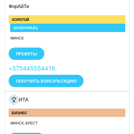
ФорАйТи
Юриспруденция
ЗОЛОТОЙ
ЭНТЕРПРАЙЗ
МИНСК
Работаем с 2008 года.
Автоматизируем бизнес-процессы клиентов.
ПРОЕКТЫ
+375445554416
ПОЛУЧИТЬ КОНСУЛЬТАЦИЮ
ИЛАИТА
БИЗНЕС
МИНСК
,
БРЕСТ
• Обучающий онлайн курс по Битрикс24 для малого