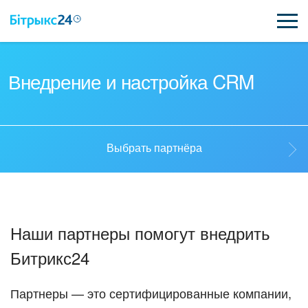
ВОЗМОЖНОСТИ
Внедрение и настройка CRM
ЦЕНЫ
ИНТЕГРАЦИИ
Выбрать партнёра
ВНЕДРЕНИЕ
Выбрать партнёра
ПОЛЕЗНОЕ
Наши партнеры помогут внедрить
ПОДДЕРЖКА
Стать партнёром
Битрикс24
ПОЛУЧИТЬ БЕСПЛАТНО
Кейсы партнёров
Партнеры — это сертифицированные компании,