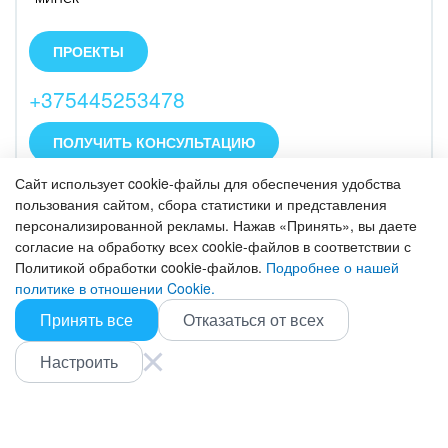
Автоматизируем бизнес при помощи Битрикс24.
Оказываем полный спектр услуг: внедрение,
ПРОЕКТЫ
доработка, техническая поддержка, интеграция,
подключение телефонии, настройка и внедрение,
+375445253478
обучение и консалтинг.
ПОЛУЧИТЬ КОНСУЛЬТАЦИЮ
Сайт использует cookie-файлы для обеспечения удобства
пользования сайтом, сбора статистики и представления
персонализированной рекламы. Нажав «Принять», вы даете
согласие на обработку всех cookie-файлов в соответствии с
ВОЗМОЖНОСТИ
Политикой обработки cookie-файлов.
Подробнее о нашей
CRM
политике в отношении Cookie.
ПОМОЩЬ
Онлайн-офис
Вопросы и ответы
Принять все
Отказаться от всех
ЖУРНАЛ
Видеозвонки HD
Обучение
CRM
Настроить
Задачи и Проекты
ВНЕДРЕНИЕ
Вебинары
Продажи
Заказать внедрение
Сайты
Журнал Битрикс24
ЦЕНЫ И ТАРИФЫ
Маркетинг
Партнеры
Интернет-магазины
Сколько стоит?