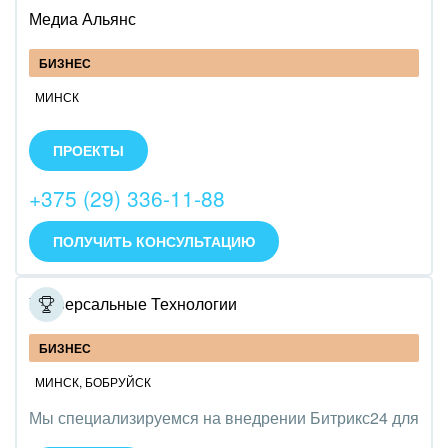
Медиа Альянс
БИЗНЕС
МИНСК
Настраиваем корпоративный портал Битрикс24,
внедряем CRM, интегрируем портал с 1С и другими
ПРОЕКТЫ
сервисами, обучаем персонал по работе с
Битрикс24, разрабатываем бизнес-процессы,
+375 (29) 336-11-88
настраивает IP телефонию.
ПОЛУЧИТЬ КОНСУЛЬТАЦИЮ
Универсальные Технологии
БИЗНЕС
МИНСК
,
БОБРУЙСК
Мы специализируемся на внедрении Битрикс24 для
управления бизнесом и автоматизации процессов.