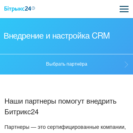
ВОЗМОЖНОСТИ
Внедрение и настройка CRM
ЦЕНЫ
ИНТЕГРАЦИИ
Выбрать партнёра
ВНЕДРЕНИЕ
Выбрать партнёра
ПОЛЕЗНОЕ
Наши партнеры помогут внедрить
ПОДДЕРЖКА
Стать партнёром
Битрикс24
ПОЛУЧИТЬ БЕСПЛАТНО
Кейсы партнёров
Партнеры — это сертифицированные компании,