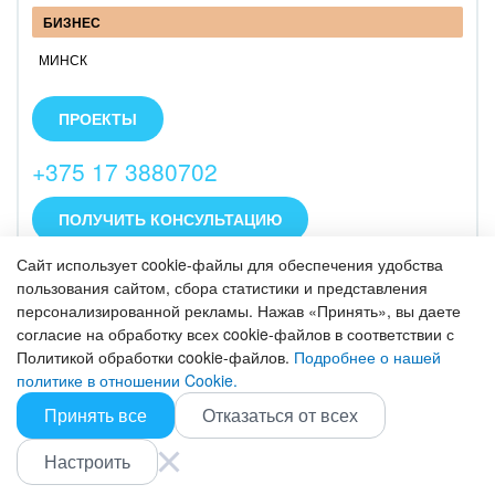
БИЗНЕС
МИНСК
Специализация: коробочный Битрикс24,
корпоративные порталы, системная интеграция.
ПРОЕКТЫ
Услуги: внедрение, интеграция, сопровождение,
поддержка инфраструктуры.
+375 17 3880702
Штат: аналитики, системные инженеры,
разработчики.
ПОЛУЧИТЬ КОНСУЛЬТАЦИЮ
Сайт использует cookie-файлы для обеспечения удобства
MITGroup
пользования сайтом, сбора статистики и представления
персонализированной рекламы. Нажав «Принять», вы даете
согласие на обработку всех cookie-файлов в соответствии с
БИЗНЕС
Политикой обработки cookie-файлов.
Подробнее о нашей
МИНСК
политике в отношении Cookie.
MITGroup – это группа партнёрских компаний в
Принять все
Отказаться от всех
Беларуси, России, США и Польше. 14 лет
ПРОЕКТЫ
оказываем услуги от разработки и поддержки
Настроить
проекта до его продвижения.
+375 (17) 353 90 21